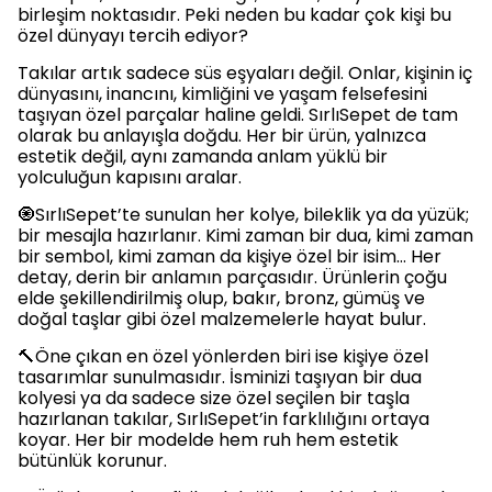
birleşim noktasıdır. Peki neden bu kadar çok kişi bu
özel dünyayı tercih ediyor?
Takılar artık sadece süs eşyaları değil. Onlar, kişinin iç
dünyasını, inancını, kimliğini ve yaşam felsefesini
taşıyan özel parçalar haline geldi. SırlıSepet de tam
olarak bu anlayışla doğdu. Her bir ürün, yalnızca
estetik değil, aynı zamanda anlam yüklü bir
yolculuğun kapısını aralar.
🧿SırlıSepet’te sunulan her kolye, bileklik ya da yüzük;
bir mesajla hazırlanır. Kimi zaman bir dua, kimi zaman
bir sembol, kimi zaman da kişiye özel bir isim… Her
detay, derin bir anlamın parçasıdır. Ürünlerin çoğu
elde şekillendirilmiş olup, bakır, bronz, gümüş ve
doğal taşlar gibi özel malzemelerle hayat bulur.
🔨Öne çıkan en özel yönlerden biri ise kişiye özel
tasarımlar sunulmasıdır. İsminizi taşıyan bir dua
kolyesi ya da sadece size özel seçilen bir taşla
hazırlanan takılar, SırlıSepet’in farklılığını ortaya
koyar. Her bir modelde hem ruh hem estetik
bütünlük korunur.