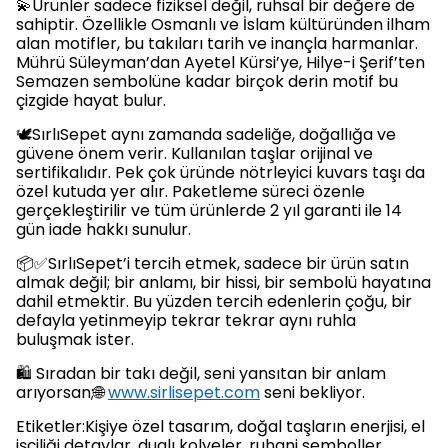
💫Ürünler sadece fiziksel değil, ruhsal bir değere de
sahiptir. Özellikle Osmanlı ve İslam kültüründen ilham
alan motifler, bu takıları tarih ve inançla harmanlar.
Mührü Süleyman’dan Ayetel Kürsi’ye, Hilye-i Şerif’ten
Semazen sembolüne kadar birçok derin motif bu
çizgide hayat bulur.
🕊️SırlıSepet aynı zamanda sadeliğe, doğallığa ve
güvene önem verir. Kullanılan taşlar orijinal ve
sertifikalıdır. Pek çok üründe nötrleyici kuvars taşı da
özel kutuda yer alır. Paketleme süreci özenle
gerçekleştirilir ve tüm ürünlerde 2 yıl garanti ile 14
gün iade hakkı sunulur.
📦✅SırlıSepet’i tercih etmek, sadece bir ürün satın
almak değil; bir anlamı, bir hissi, bir sembolü hayatına
dahil etmektir. Bu yüzden tercih edenlerin çoğu, bir
defayla yetinmeyip tekrar tekrar aynı ruhla
buluşmak ister.
🛍️ Sıradan bir takı değil, seni yansıtan bir anlam
arıyorsan;🌐
www.sirlisepet.com
seni bekliyor.
Etiketler:Kişiye özel tasarım, doğal taşların enerjisi, el
işçiliği detaylar, dualı kolyeler, ruhani semboller,