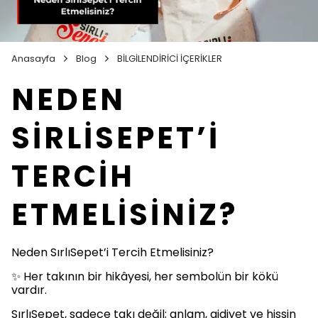
Anasayfa
Blog
BİLGİLENDİRİCİ İÇERİKLER
NEDEN
SİRLİSEPET’İ
TERCİH
ETMELİSİNİZ?
Neden SırlıSepet’i Tercih Etmelisiniz?
✨ Her takının bir hikâyesi, her sembolün bir kökü
vardır.
SırlıSepet, sadece takı değil; anlam, aidiyet ve hissin