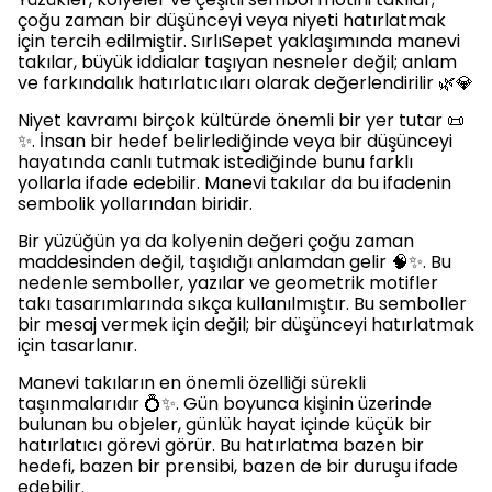
çoğu zaman bir düşünceyi veya niyeti hatırlatmak
için tercih edilmiştir. SırlıSepet yaklaşımında manevi
takılar, büyük iddialar taşıyan nesneler değil; anlam
ve farkındalık hatırlatıcıları olarak değerlendirilir 🌿💎
Niyet kavramı birçok kültürde önemli bir yer tutar 📜
✨. İnsan bir hedef belirlediğinde veya bir düşünceyi
hayatında canlı tutmak istediğinde bunu farklı
yollarla ifade edebilir. Manevi takılar da bu ifadenin
sembolik yollarından biridir.
Bir yüzüğün ya da kolyenin değeri çoğu zaman
maddesinden değil, taşıdığı anlamdan gelir 🧠✨. Bu
nedenle semboller, yazılar ve geometrik motifler
takı tasarımlarında sıkça kullanılmıştır. Bu semboller
bir mesaj vermek için değil; bir düşünceyi hatırlatmak
için tasarlanır.
Manevi takıların en önemli özelliği sürekli
taşınmalarıdır 💍✨. Gün boyunca kişinin üzerinde
bulunan bu objeler, günlük hayat içinde küçük bir
hatırlatıcı görevi görür. Bu hatırlatma bazen bir
hedefi, bazen bir prensibi, bazen de bir duruşu ifade
edebilir.