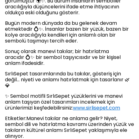
görülmüştür 🌍✨. Bu durum insanların semboller
aracılığıyla düşüncelerini ifade etme ihtiyacının
oldukça eski olduğunu gösterir.
Bugün modern dünyada da bu gelenek devam
etmektedir 💍✨. İnsanlar bazen bir yüzük, bazen bir
kolye aracılığıyla kendileri için anlamlı olan bir
sembolü taşımayı tercih eder.
Sonuç olarak manevi takılar; bir hatırlatma
aracıdır 💍✨ bir sembol taşıyıcısıdır ve bir kişisel
anlam ifadesidir.
SırlıSepet tasarımlarında bu takılar, gösteriş için
değil… niyeti ve anlamı hatırlatmak için tasarlanır 🌿
💎
✨ Sembol motifli SırlıSepet yüzüklerini ve manevi
anlam taşıyan özel tasarımları incelemek için
ürünlerimizi keşfedebilirsiniz:
www.sirlisepet.com
Etiketler:Manevi takılar ne anlama gelir? Niyet,
sembol dili ve hatırlatma kavramı üzerinden yüzük ve
takıların kültürel anlamı SırlıSepet yaklaşımıyla ele
alınıyor.