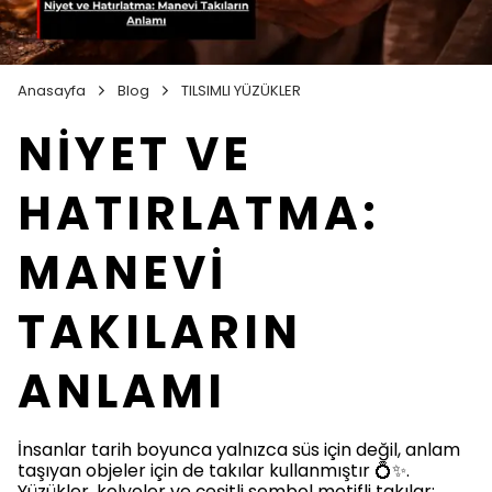
Anasayfa
Blog
TILSIMLI YÜZÜKLER
NİYET VE
HATIRLATMA:
MANEVİ
TAKILARIN
ANLAMI
İnsanlar tarih boyunca yalnızca süs için değil, anlam
taşıyan objeler için de takılar kullanmıştır 💍✨.
Yüzükler, kolyeler ve çeşitli sembol motifli takılar;