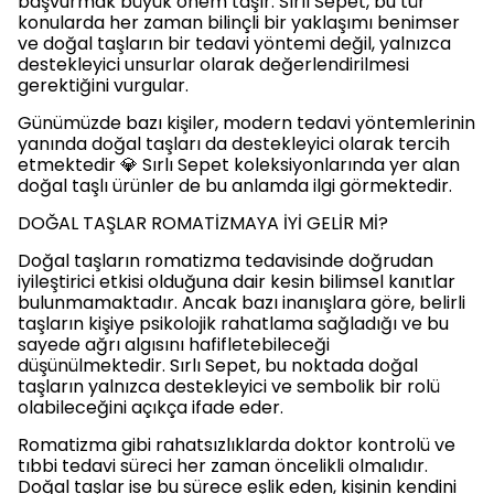
başvurmak büyük önem taşır. Sırlı Sepet, bu tür
konularda her zaman bilinçli bir yaklaşımı benimser
ve doğal taşların bir tedavi yöntemi değil, yalnızca
destekleyici unsurlar olarak değerlendirilmesi
gerektiğini vurgular.
Günümüzde bazı kişiler, modern tedavi yöntemlerinin
yanında doğal taşları da destekleyici olarak tercih
etmektedir 💎 Sırlı Sepet koleksiyonlarında yer alan
doğal taşlı ürünler de bu anlamda ilgi görmektedir.
DOĞAL TAŞLAR ROMATİZMAYA İYİ GELİR Mİ?
Doğal taşların romatizma tedavisinde doğrudan
iyileştirici etkisi olduğuna dair kesin bilimsel kanıtlar
bulunmamaktadır. Ancak bazı inanışlara göre, belirli
taşların kişiye psikolojik rahatlama sağladığı ve bu
sayede ağrı algısını hafifletebileceği
düşünülmektedir. Sırlı Sepet, bu noktada doğal
taşların yalnızca destekleyici ve sembolik bir rolü
olabileceğini açıkça ifade eder.
Romatizma gibi rahatsızlıklarda doktor kontrolü ve
tıbbi tedavi süreci her zaman öncelikli olmalıdır.
Doğal taşlar ise bu sürece eşlik eden, kişinin kendini