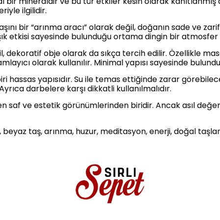
l bir mineraldir ve bu tür etkiler kesin olarak kanıtlanmış
yle ilgilidir.
t taşını bir “arınma aracı” olarak değil, doğanın sade ve zar
k etkisi sayesinde bulunduğu ortama dingin bir atmosfer k
l, dekoratif obje olarak da sıkça tercih edilir. Özellikle m
layıcı olarak kullanılır. Minimal yapısı sayesinde bulundu
iri hassas yapısıdır. Su ile temas ettiğinde zarar görebilec
Ayrıca darbelere karşı dikkatli kullanılmalıdır.
en saf ve estetik görünümlerinden biridir. Ancak asıl değer,
ps, beyaz taş, arınma, huzur, meditasyon, enerji, doğal taşlar,