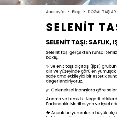
Anasayfa
Blog
DOĞAL TAŞLAR
SELENİT T
SELENİT TAŞI: SAFLIK,
Selenit taşı gerçekten ruhsal temiz
bakış…
✨ Selenit taşı, alçıtaşı (jips) grub
alır ve yüzeyinde görülen yumuşak ı
sade ama etkileyici bir estetik suna
değerlendiriyoruz.
🌿 Geleneksel inanışlara göre selenit 
Arınma ve temizlik: Negatif etkilerde
Farkındalık: Meditasyon ve içsel odak
🧠 Ancak bu yorumların büyük ölçüde