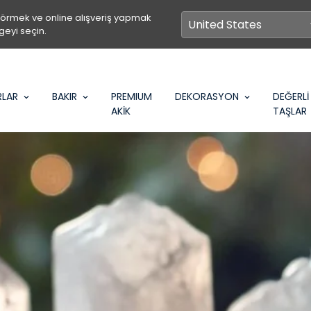
görmek ve online alışveriş yapmak
geyi seçin.
RLAR
BAKIR
PREMIUM
DEKORASYON
DEĞERLİ
AKİK
TAŞLAR