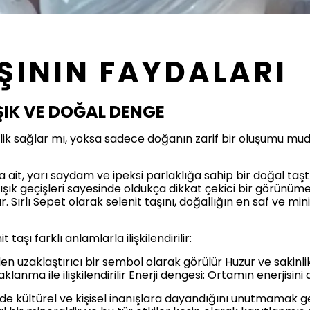
AŞININ FAYDALARI
 IŞIK VE DOĞAL DENGE
lik sağlar mı, yoksa sadece doğanın zarif bir oluşumu mud
una ait, yarı saydam ve ipeksi parlaklığa sahip bir doğal taş
şık geçişleri sayesinde oldukça dikkat çekici bir görünüme
r. Sırlı Sepet olarak selenit taşını, doğallığın en saf ve m
taşı farklı anlamlarla ilişkilendirilir:
n uzaklaştırıcı bir sembol olarak görülür Huzur ve sakinlik: 
lanma ile ilişkilendirilir Enerji dengesi: Ortamın enerjisini
 kültürel ve kişisel inanışlara dayandığını unutmamak gere