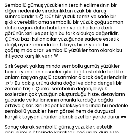
Sembollü gümüş yüzüklerin tercih edilmesinin bir
diğer nedeni de sıradanlıktan uzak bir duruş
sunmalarıdır ✨💍 Düz bir yüzük temiz ve sade bir
şıklık verebilir; ama sembollü bir yüzük çoğu zaman
daha özgün, daha hatırlanır ve daha karakterli
görünür. Sırlı Sepet için bu fark oldukça değerlidir.
Çünkü bazı kullanıcılar yüzüğünde sadece estetik
değil, aynı zamanda bir hikâye, bir iz ya da bir
çağrışım da arar. Sembollü yüzükler tam olarak bu
ihtiyaca karşılık verir 🤎
Sırlı Sepet yaklaşımında sembollü gümüş yüzükler
hayatı yöneten nesneler gibi değil; estetikle birlikte
anlam taşıyan güçlü tasarımlar olarak değerlendirilir
🌿✨ Bu bakış, ürünü daha doğal ve daha dengeli bir
zemine taşır. Çünkü sembolün değeri, büyük
sözlerden çok yüzüğün oluşturduğu histe, detayların
gücünde ve kullanıcının onunla kurduğu bağda
ortaya çıkar. Sırlı Sepet koleksiyonlarında bu nedenle
sembollü yüzükler hem görsel hem de duygusal
karşılık taşıyan ürünler olarak özel bir yerde durur 📜
Sonuç olarak sembollü gümüş yüzükler; estetik
görünümün ötesinde karakter, çağrışım, duruş ve