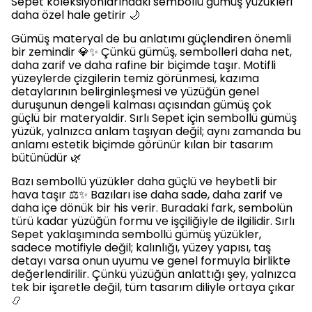
Sepet koleksiyonlarındaki sembollü gümüş yüzükleri
daha özel hale getirir 🌙
Gümüş materyal de bu anlatımı güçlendiren önemli
bir zemindir 💎✨ Çünkü gümüş, sembolleri daha net,
daha zarif ve daha rafine bir biçimde taşır. Motifli
yüzeylerde çizgilerin temiz görünmesi, kazıma
detaylarının belirginleşmesi ve yüzüğün genel
duruşunun dengeli kalması açısından gümüş çok
güçlü bir materyaldir. Sırlı Sepet için sembollü gümüş
yüzük, yalnızca anlam taşıyan değil; aynı zamanda bu
anlamı estetik biçimde görünür kılan bir tasarım
bütünüdür 🌿
Bazı sembollü yüzükler daha güçlü ve heybetli bir
hava taşır ⚖️✨ Bazıları ise daha sade, daha zarif ve
daha içe dönük bir his verir. Buradaki fark, sembolün
türü kadar yüzüğün formu ve işçiliğiyle de ilgilidir. Sırlı
Sepet yaklaşımında sembollü gümüş yüzükler,
sadece motifiyle değil; kalınlığı, yüzey yapısı, taş
detayı varsa onun uyumu ve genel formuyla birlikte
değerlendirilir. Çünkü yüzüğün anlattığı şey, yalnızca
tek bir işaretle değil, tüm tasarım diliyle ortaya çıkar
📿