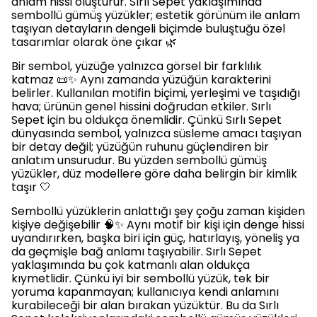
anlam hissi oluşturur. Sırlı Sepet yaklaşımında
sembollü gümüş yüzükler; estetik görünüm ile anlam
taşıyan detayların dengeli biçimde buluştuğu özel
tasarımlar olarak öne çıkar 🌿
Bir sembol, yüzüğe yalnızca görsel bir farklılık
katmaz 📜✨ Aynı zamanda yüzüğün karakterini
belirler. Kullanılan motifin biçimi, yerleşimi ve taşıdığı
hava; ürünün genel hissini doğrudan etkiler. Sırlı
Sepet için bu oldukça önemlidir. Çünkü Sırlı Sepet
dünyasında sembol, yalnızca süsleme amacı taşıyan
bir detay değil; yüzüğün ruhunu güçlendiren bir
anlatım unsurudur. Bu yüzden sembollü gümüş
yüzükler, düz modellere göre daha belirgin bir kimlik
taşır 🤍
Sembollü yüzüklerin anlattığı şey çoğu zaman kişiden
kişiye değişebilir 🧠✨ Aynı motif bir kişi için denge hissi
uyandırırken, başka biri için güç, hatırlayış, yöneliş ya
da geçmişle bağ anlamı taşıyabilir. Sırlı Sepet
yaklaşımında bu çok katmanlı alan oldukça
kıymetlidir. Çünkü iyi bir sembollü yüzük, tek bir
yoruma kapanmayan; kullanıcıya kendi anlamını
kurabileceği bir alan bırakan yüzüktür. Bu da Sırlı