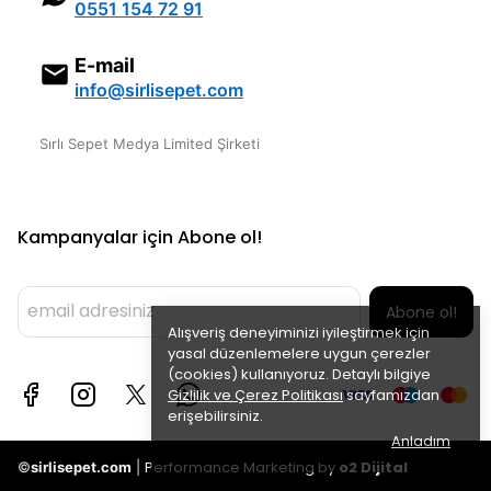
0551 154 72 91
E-mail
info@sirlisepet.com
Sırlı Sepet Medya Limited Şirketi
Kampanyalar için Abone ol!
Abone ol!
Alışveriş deneyiminizi iyileştirmek için
yasal düzenlemelere uygun çerezler
(cookies) kullanıyoruz. Detaylı bilgiye
Gizlilik ve Çerez Politikası
sayfamızdan
erişebilirsiniz.
Anladım
Performance Marketing by
o2 Dijital
©
sirlisepet.com
|