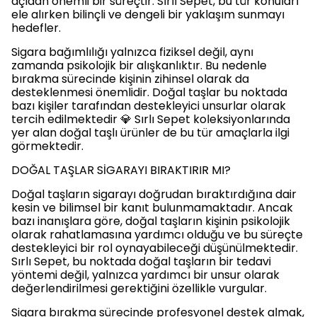
açıdan önemli bir süreçtir. Sırlı Sepet, bu tür konuları
ele alırken bilinçli ve dengeli bir yaklaşım sunmayı
hedefler.
Sigara bağımlılığı yalnızca fiziksel değil, aynı
zamanda psikolojik bir alışkanlıktır. Bu nedenle
bırakma sürecinde kişinin zihinsel olarak da
desteklenmesi önemlidir. Doğal taşlar bu noktada
bazı kişiler tarafından destekleyici unsurlar olarak
tercih edilmektedir 💎 Sırlı Sepet koleksiyonlarında
yer alan doğal taşlı ürünler de bu tür amaçlarla ilgi
görmektedir.
DOĞAL TAŞLAR SİGARAYI BIRAKTIRIR MI?
Doğal taşların sigarayı doğrudan bıraktırdığına dair
kesin ve bilimsel bir kanıt bulunmamaktadır. Ancak
bazı inanışlara göre, doğal taşların kişinin psikolojik
olarak rahatlamasına yardımcı olduğu ve bu süreçte
destekleyici bir rol oynayabileceği düşünülmektedir.
Sırlı Sepet, bu noktada doğal taşların bir tedavi
yöntemi değil, yalnızca yardımcı bir unsur olarak
değerlendirilmesi gerektiğini özellikle vurgular.
Sigara bırakma sürecinde profesyonel destek almak,