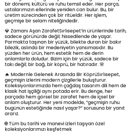
bir dönemi, kültürü ve ruhu temsil eder. Her parça,
ustalarımızın ellerinde yeniden can bulur. Bu, bir
üretim sürecinden çok bir ritüeldir. Her işlem,
geçmişe bir selam niteliğindedir.
💎 Zamanı Aşan ZarafetSırlısepet’in ürünlerinde tarih,
sadece görünürde değil; hissedilende de yaşar.
Parmakta taşınan bir yüzük, bilekte duran bir bakır
bilezik, aslında bir medeniyetin yansımasıdır. Bu
yüzden her ürün, hem estetik hem de derin
anlamlarla doludur. Bizim için bir yüzük, sadece bir
takı değil; bir bağ, bir köprü, bir hatıradır. 🌸
🔥 Modernle Gelenek Arasında Bir KöprüSırlısepet,
geçmişin izlerini modern çizgilerle buluşturur.
Koleksiyonlarımızda hem çağdaş tasarım dili hem de
klasik hat işçiliği aynı potada erir. Bu denge, her
parçada hem görsel bir zarafet hem de içsel bir
anlam oluşturur. Her yeni modelde, “geçmişin ruhu
bugünün estetiğinde nasıl yaşar?” sorusuna bir yanıt
ararız.
🌐 Tüm bu tarihi ve manevi izleri taşıyan özel
koleksiyonlarımızı keşfetmek