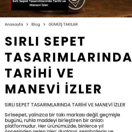
Anasayfa
Blog
GÜMÜŞ TAKILAR
SIRLI SEPET
TASARIMLARIND
TARİHİ VE
MANEVİ İZLER
SIRLI SEPET TASARIMLARINDA TARİHİ VE MANEVİ İZLER
Sırlısepet, yalnızca bir takı markası değil; geçmişle
bugünü, ruhla maddeyi birleştiren bir anlatı
platformudur. Her ürünümüzde, binlerce yıl
öncesinden gelen izler; duaların, sembollerin ve