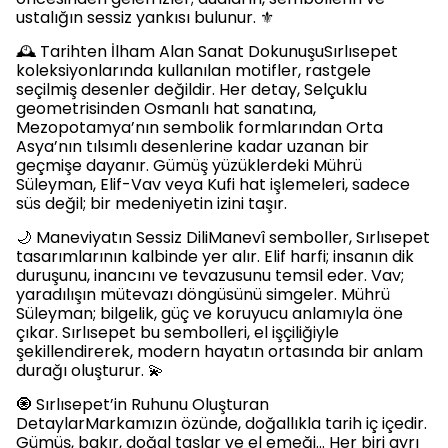
ustalığın sessiz yankısı bulunur. ⚜️
🕰️ Tarihten İlham Alan Sanat DokunuşuSırlısepet
koleksiyonlarında kullanılan motifler, rastgele
seçilmiş desenler değildir. Her detay, Selçuklu
geometrisinden Osmanlı hat sanatına,
Mezopotamya’nın sembolik formlarından Orta
Asya’nın tılsımlı desenlerine kadar uzanan bir
geçmişe dayanır. Gümüş yüzüklerdeki Mührü
Süleyman, Elif-Vav veya Kufi hat işlemeleri, sadece
süs değil; bir medeniyetin izini taşır.
🌙 Maneviyatın Sessiz DiliManevî semboller, Sırlısepet
tasarımlarının kalbinde yer alır. Elif harfi; insanın dik
duruşunu, inancını ve tevazusunu temsil eder. Vav;
yaradılışın mütevazı döngüsünü simgeler. Mührü
Süleyman; bilgelik, güç ve koruyucu anlamıyla öne
çıkar. Sırlısepet bu sembolleri, el işçiliğiyle
şekillendirerek, modern hayatın ortasında bir anlam
durağı oluşturur. 💫
🧿 Sırlısepet’in Ruhunu Oluşturan
DetaylarMarkamızın özünde, doğallıkla tarih iç içedir.
Gümüş, bakır, doğal taşlar ve el emeği… Her biri ayrı