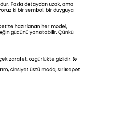
rmudur. Fazla detaydan uzak, ama
yoruz ki bir sembol, bir duyguya
pet’te hazırlanan her model,
keğin gücünü yansıtabilir. Çünkü
k zarafet, özgürlükte gizlidir. 💫
arım, cinsiyet üstü moda, sırlısepet