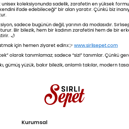
epet unisex koleksiyonunda sadelik, zarafetin en yüksek fo
kendini ifade edebileceği” bir alan yaratır. Çünkü biz inanı
ur.
siyon, sadece bugünün değil, yarının da modasıdır. Sırlıse
turur. Bir bilezik, hem bir kadının zarafetini hem de bir er
irir. 🌙
 atmak için hemen ziyaret edin:👉
www.sirlisepet.com
rkek” olarak tanımlamaz; sadece “sizi” tanımlar. Çünkü gerçe
takı, gümüş yüzük, bakır bilezik, anlamlı takılar, modern tas
Kurumsal