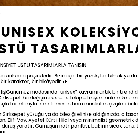
R
T UNISEX KOLEKSİY
ÜSTÜ TASARIMLARL
İNSİYET ÜSTÜ TASARIMLARLA TANIŞIN
 anlamın peşindedir. Bizim için bir yüzük, bir bilezik ya d
bir karakter, bir hikâyedir. 🌿
lişiGünümüz modasında “unisex” kavramı artık bir trend de
or. Sırlısepet bu değişimi sadece takip etmiyor; anlam kata
güçlü formlarıyla hem feminen hem maskülen çizgileri bulu
r Sırlısepet yüzüğü ya da bileziği elinize aldığınızda, o t
n, Elif-Vav, Ayetel Kürsi, Hilal veya minimalist geometrik
r duruş yaratır. Gümüşün nötr parıltısı, bakırın sıcak to
nar.