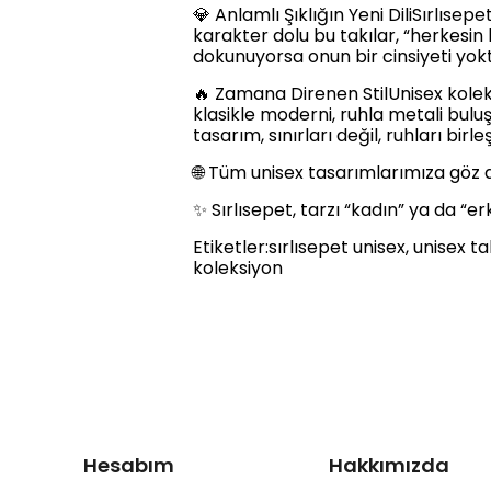
💎 Anlamlı Şıklığın Yeni DiliSırlıs
karakter dolu bu takılar, “herkesin 
dokunuyorsa onun bir cinsiyeti yokt
🔥 Zamana Direnen StilUnisex kolek
klasikle moderni, ruhla metali buluş
tasarım, sınırları değil, ruhları birleşt
🌐 Tüm unisex tasarımlarımıza göz
✨ Sırlısepet, tarzı “kadın” ya da “e
Etiketler:sırlısepet unisex, unisex 
koleksiyon
Hesabım
Hakkımızda