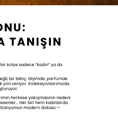
ONU:
A TANIŞIN
a bir kolye sadece “kadın” ya da
ğil, bir bilinç. Giyimde, parfümde
rak yön veriyor. Koleksiyonlarımızda
şturuyor.
asarımın herkese yakışmasının nedeni
 desenler… Her biri hem kadınlarda
nu, titanyumun modern dokusu —