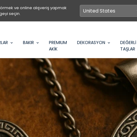
görmek ve online alışveriş yapmak
geyi seçin.
RLAR
BAKIR
PREMIUM
DEKORASYON
DEĞERLİ
AKİK
TAŞLAR