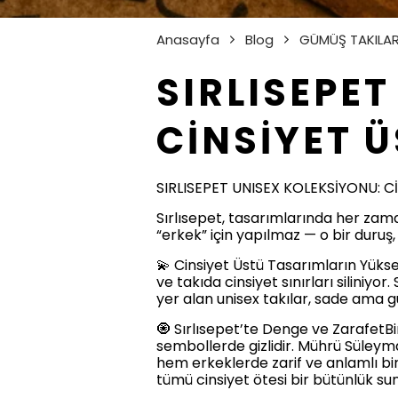
Anasayfa
Blog
GÜMÜŞ TAKILA
SIRLISEPE
CİNSİYET 
SIRLISEPET UNISEX KOLEKSİYONU: C
Sırlısepet, tasarımlarında her zaman
“erkek” için yapılmaz — o bir duruş, 
💫 Cinsiyet Üstü Tasarımların Yükse
ve takıda cinsiyet sınırları siliniy
yer alan unisex takılar, sade ama 
🧿 Sırlısepet’te Denge ve ZarafetBi
sembollerde gizlidir. Mührü Süleyma
hem erkeklerde zarif ve anlamlı bi
tümü cinsiyet ötesi bir bütünlük su