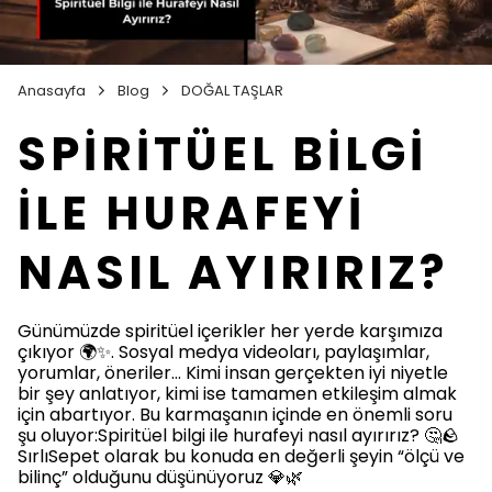
Anasayfa
Blog
DOĞAL TAŞLAR
SPİRİTÜEL BİLGİ
İLE HURAFEYİ
NASIL AYIRIRIZ?
Günümüzde spiritüel içerikler her yerde karşımıza
çıkıyor 🌍✨. Sosyal medya videoları, paylaşımlar,
yorumlar, öneriler… Kimi insan gerçekten iyi niyetle
bir şey anlatıyor, kimi ise tamamen etkileşim almak
için abartıyor. Bu karmaşanın içinde en önemli soru
şu oluyor:Spiritüel bilgi ile hurafeyi nasıl ayırırız? 🤔🪨
SırlıSepet olarak bu konuda en değerli şeyin “ölçü ve
bilinç” olduğunu düşünüyoruz 💎🌿