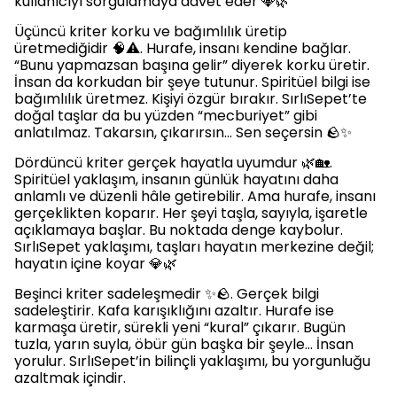
kullanıcıyı sorgulamaya davet eder 💎🌿
Üçüncü kriter korku ve bağımlılık üretip
üretmediğidir 🧠⚠️. Hurafe, insanı kendine bağlar.
“Bunu yapmazsan başına gelir” diyerek korku üretir.
İnsan da korkudan bir şeye tutunur. Spiritüel bilgi ise
bağımlılık üretmez. Kişiyi özgür bırakır. SırlıSepet’te
doğal taşlar da bu yüzden “mecburiyet” gibi
anlatılmaz. Takarsın, çıkarırsın… Sen seçersin 🪨✨
Dördüncü kriter gerçek hayatla uyumdur 🌿🏡.
Spiritüel yaklaşım, insanın günlük hayatını daha
anlamlı ve düzenli hâle getirebilir. Ama hurafe, insanı
gerçeklikten koparır. Her şeyi taşla, sayıyla, işaretle
açıklamaya başlar. Bu noktada denge kaybolur.
SırlıSepet yaklaşımı, taşları hayatın merkezine değil;
hayatın içine koyar 💎🌿
Beşinci kriter sadeleşmedir ✨🪨. Gerçek bilgi
sadeleştirir. Kafa karışıklığını azaltır. Hurafe ise
karmaşa üretir, sürekli yeni “kural” çıkarır. Bugün
tuzla, yarın suyla, öbür gün başka bir şeyle… İnsan
yorulur. SırlıSepet’in bilinçli yaklaşımı, bu yorgunluğu
azaltmak içindir.