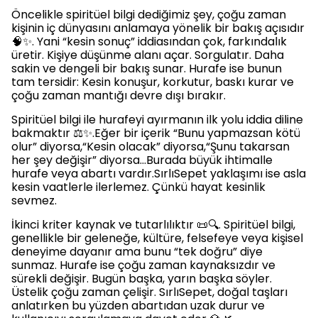
Öncelikle spiritüel bilgi dediğimiz şey, çoğu zaman
kişinin iç dünyasını anlamaya yönelik bir bakış açısıdır
🧠✨. Yani “kesin sonuç” iddiasından çok, farkındalık
üretir. Kişiye düşünme alanı açar. Sorgulatır. Daha
sakin ve dengeli bir bakış sunar. Hurafe ise bunun
tam tersidir: Kesin konuşur, korkutur, baskı kurar ve
çoğu zaman mantığı devre dışı bırakır.
Spiritüel bilgi ile hurafeyi ayırmanın ilk yolu iddia diline
bakmaktır ⚖️✨.Eğer bir içerik “Bunu yapmazsan kötü
olur” diyorsa,“Kesin olacak” diyorsa,“Şunu takarsan
her şey değişir” diyorsa…Burada büyük ihtimalle
hurafe veya abartı vardır.SırlıSepet yaklaşımı ise asla
kesin vaatlerle ilerlemez. Çünkü hayat kesinlik
sevmez.
İkinci kriter kaynak ve tutarlılıktır 📜🔍. Spiritüel bilgi,
genellikle bir geleneğe, kültüre, felsefeye veya kişisel
deneyime dayanır ama bunu “tek doğru” diye
sunmaz. Hurafe ise çoğu zaman kaynaksızdır ve
sürekli değişir. Bugün başka, yarın başka söyler.
Üstelik çoğu zaman çelişir. SırlıSepet, doğal taşları
anlatırken bu yüzden abartıdan uzak durur ve