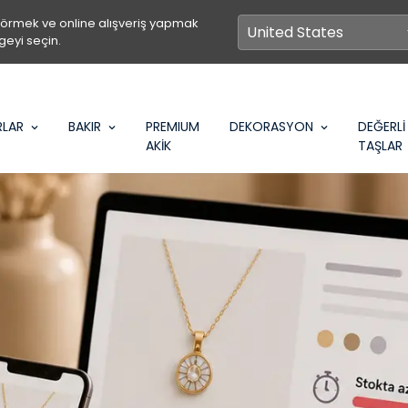
görmek ve online alışveriş yapmak
geyi seçin.
RLAR
BAKIR
PREMIUM
DEKORASYON
DEĞERLİ
AKİK
TAŞLAR