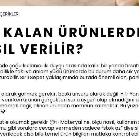
İÇERİKLER
 KALAN ÜRÜNLERD
L VERİLİR?
de çoğu kullanıcı iki duygu arasında kalır: bir yanda fırsa
ellikle takı ve anlam yüklü ürünlerde bu durum daha sık 
turabilir. Sırlı Sepet yaklaşımında burada önemli olan, panik
arı olarak görmek gerekir, baskı unsuru olarak değil 📜✨ Yani
 verirken ürünün gerçekten sana uygun olup olmadığını dü
ırmamak değil; alınan üründen memnun kalmaktır. Bu yüzd
 💎
katle okumak gerekir 📦✨ Materyal ne, ölçü nasıl, kullanım
mu gibi sorulara cevap vermeden sadece “stok az” diye si
 verilecek olsa bile temel ürün bilgileri mutlaka kontrol edi