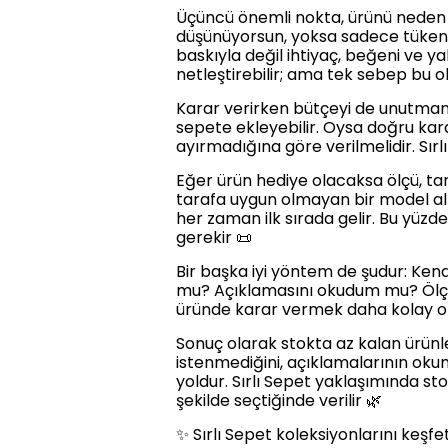
Üçüncü önemli nokta, ürünü neden a
düşünüyorsun, yoksa sadece tükeniyo
baskıyla değil ihtiyaç, beğeni ve ya
netleştirebilir; ama tek sebep bu 
Karar verirken bütçeyi de unutmama
sepete ekleyebilir. Oysa doğru kar
ayırmadığına göre verilmelidir. Sırlı
Eğer ürün hediye olacaksa ölçü, tar
tarafa uygun olmayan bir model almak
her zaman ilk sırada gelir. Bu yüzd
gerekir 📜
Bir başka iyi yöntem de şudur: Ken
mu? Açıklamasını okudum mu? Ölçüsü
üründe karar vermek daha kolay olur.
Sonuç olarak stokta az kalan ürünl
istenmediğini, açıklamalarının ok
yoldur. Sırlı Sepet yaklaşımında stok
şekilde seçtiğinde verilir 🌿
✨ Sırlı Sepet koleksiyonlarını keşf