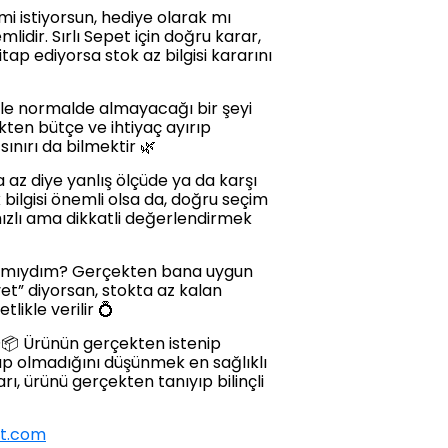
i istiyorsun, hediye olarak mı
dir. Sırlı Sepet için doğru karar,
tap ediyorsa stok az bilgisi kararını
iyle normalde almayacağı bir şeyi
ten bütçe ve ihtiyaç ayırıp
sınırı da bilmektir 🌿
 az diye yanlış ölçüde ya da karşı
 bilgisi önemli olsa da, doğru seçim
 hızlı ama dikkatli değerlendirmek
lır mıydım? Gerçekten bana uygun
t” diyorsan, stokta az kalan
likle verilir 💍
✨📦 Ürünün gerçekten istenip
up olmadığını düşünmek en sağlıklı
arı, ürünü gerçekten tanıyıp bilinçli
et.com