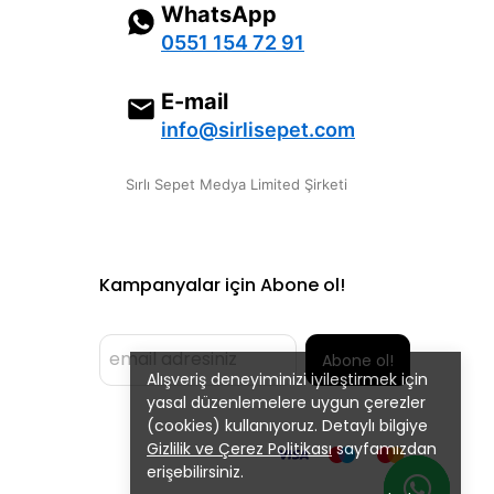
WhatsApp
0551 154 72 91
E-mail
info@sirlisepet.com
Sırlı Sepet Medya Limited Şirketi
Kampanyalar için Abone ol!
Abone ol!
Alışveriş deneyiminizi iyileştirmek için
yasal düzenlemelere uygun çerezler
(cookies) kullanıyoruz. Detaylı bilgiye
Gizlilik ve Çerez Politikası
sayfamızdan
erişebilirsiniz.