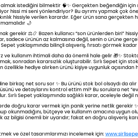
lmak istediğini bilmektir 🧠✨ Gerçekten beğendiğin için m
r hissi mi seni yönlendiriyor? Bu ayrımı yapmak çok önemli
kınlık hissiyle verilen karardır. Eğer ürün sana gerçekten hi
olmamalıdır 🌙
k gerekir ⚖️📿 Bazen kullanıcı “son ürünlerden biri” hiss
ar, sadece ürünün az kalmasına değil, senin o ürüne gerçek
 Sepet yaklaşımında bilinçli alışveriş, fırsatı görmek kadar 
z ve kullanım ihtimali daha da önemli hale gelir 🎁✨ Stokta
, sonradan kararsızlık oluşturabilir. Sırlı Sepet için stok
en özellikle hediye alırken ürünü kişiye uygunluk açısından
dine birkaç net soru sor ✨ Bu ürünü stok bol olsaydı da a
nü ve detaylarını kontrol ettim mi? Bu sorulara net “eve
 Sırlı Sepet yaklaşımında sağlıklı karar, aceleyle değil net
erde doğru karar vermek için panik yerine netlik gerekir 
unup okunmadığını, bütçeye ve kullanım amacına uygun ol
 az bilgisi önemli bir uyarıdır; fakat en doğru alışveriş kar
etmek ve özel tasarımlarımızı incelemek için:
www.sirlisep