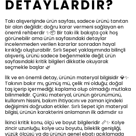
DETAYLARDIR?
Takı alışverişinde ürün sayfası, sadece ürünü tanıtan
bir alan değildir; doğru karar vermeni sağlayan en
önemli rehberdir ✨📦 Bir takı ilk bakışta çok hoş
görünebilir ama ürün sayfasındaki detaylar
incelenmeden verilen kararlar sonradan hayal
kırıklığı oluşturabilir. Sırlı Sepet yaklaşımında bilinçli
alışveriş, ürünü sadece beğenmekle değil; ürün
sayfasındaki kritik bilgileri dikkatle okuyarak
seçmekle başlar 🌿
İlk ve en önemli detay, ürünün materyal bilgisidir 💎✨
Takının bakır mı, gümüş mü, çelik mi olduğu; doğal
taş içerip içermediği; kaplama olup olmadığı mutlaka
bilinmelidir. Çünkü materyal, ürünün görünümünü,
kullanım hissini, bakım ihtiyacını ve zaman içindeki
değişimini doğrudan etkiler. Sırlı Sepet için materyal
bilgisi, ürünün karakterini anlamanın ilk adımıdır 📜
İkinci kritik konu, ölçü ve boyut bilgileridir 📏✨ Kolye
zincir uzunluğu, kolye ucu boyutu, bileklik genişliği,
yüzük ölçüsü ya da ürünün genel ebatı açıklamada