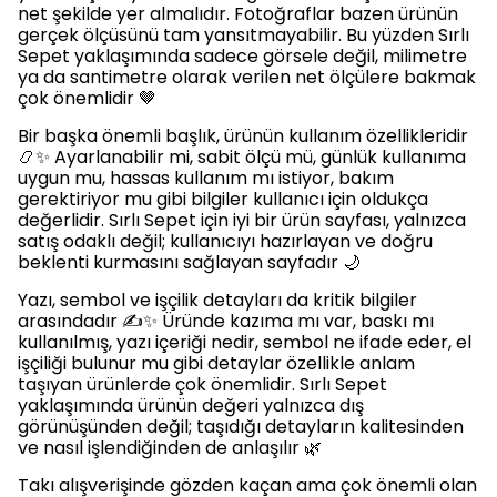
net şekilde yer almalıdır. Fotoğraflar bazen ürünün
gerçek ölçüsünü tam yansıtmayabilir. Bu yüzden Sırlı
Sepet yaklaşımında sadece görsele değil, milimetre
ya da santimetre olarak verilen net ölçülere bakmak
çok önemlidir 🤎
Bir başka önemli başlık, ürünün kullanım özellikleridir
📿✨ Ayarlanabilir mi, sabit ölçü mü, günlük kullanıma
uygun mu, hassas kullanım mı istiyor, bakım
gerektiriyor mu gibi bilgiler kullanıcı için oldukça
değerlidir. Sırlı Sepet için iyi bir ürün sayfası, yalnızca
satış odaklı değil; kullanıcıyı hazırlayan ve doğru
beklenti kurmasını sağlayan sayfadır 🌙
Yazı, sembol ve işçilik detayları da kritik bilgiler
arasındadır ✍️✨ Üründe kazıma mı var, baskı mı
kullanılmış, yazı içeriği nedir, sembol ne ifade eder, el
işçiliği bulunur mu gibi detaylar özellikle anlam
taşıyan ürünlerde çok önemlidir. Sırlı Sepet
yaklaşımında ürünün değeri yalnızca dış
görünüşünden değil; taşıdığı detayların kalitesinden
ve nasıl işlendiğinden de anlaşılır 🌿
Takı alışverişinde gözden kaçan ama çok önemli olan