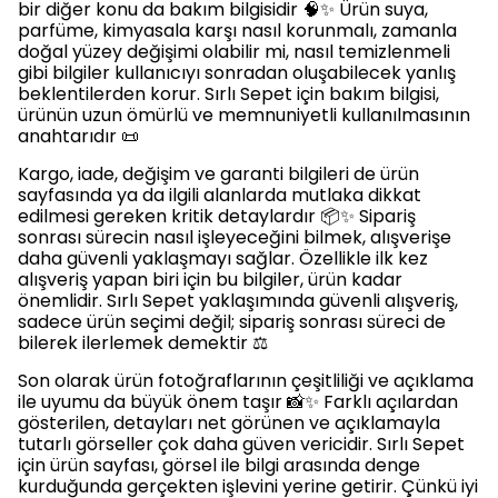
bir diğer konu da bakım bilgisidir 🧠✨ Ürün suya,
parfüme, kimyasala karşı nasıl korunmalı, zamanla
doğal yüzey değişimi olabilir mi, nasıl temizlenmeli
gibi bilgiler kullanıcıyı sonradan oluşabilecek yanlış
beklentilerden korur. Sırlı Sepet için bakım bilgisi,
ürünün uzun ömürlü ve memnuniyetli kullanılmasının
anahtarıdır 📜
Kargo, iade, değişim ve garanti bilgileri de ürün
sayfasında ya da ilgili alanlarda mutlaka dikkat
edilmesi gereken kritik detaylardır 📦✨ Sipariş
sonrası sürecin nasıl işleyeceğini bilmek, alışverişe
daha güvenli yaklaşmayı sağlar. Özellikle ilk kez
alışveriş yapan biri için bu bilgiler, ürün kadar
önemlidir. Sırlı Sepet yaklaşımında güvenli alışveriş,
sadece ürün seçimi değil; sipariş sonrası süreci de
bilerek ilerlemek demektir ⚖️
Son olarak ürün fotoğraflarının çeşitliliği ve açıklama
ile uyumu da büyük önem taşır 📸✨ Farklı açılardan
gösterilen, detayları net görünen ve açıklamayla
tutarlı görseller çok daha güven vericidir. Sırlı Sepet
için ürün sayfası, görsel ile bilgi arasında denge
kurduğunda gerçekten işlevini yerine getirir. Çünkü iyi