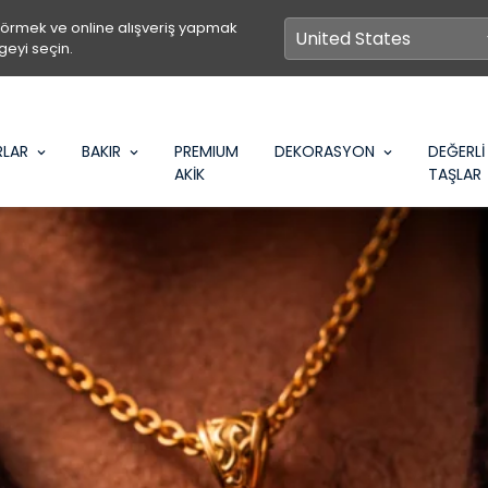
görmek ve online alışveriş yapmak
geyi seçin.
RLAR
BAKIR
PREMIUM
DEKORASYON
DEĞERLİ
AKİK
TAŞLAR