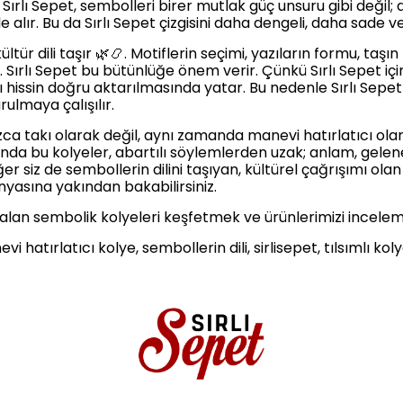
Sırlı Sepet, sembolleri birer mutlak güç unsuru gibi değil; d
 alır. Bu da Sırlı Sepet çizgisini daha dengeli, daha sade ve
ltür dili taşır 🌿📿. Motiflerin seçimi, yazıların formu, taşın
. Sırlı Sepet bu bütünlüğe önem verir. Çünkü Sırlı Sepet içi
 hissin doğru aktarılmasında yatar. Bu nedenle Sırlı Sepet
ulmaya çalışılır.
nızca takı olarak değil, aynı zamanda manevi hatırlatıcı ol
mında bu kolyeler, abartılı söylemlerden uzak; anlam, gele
er siz de sembollerin dilini taşıyan, kültürel çağrışımı ol
nyasına yakından bakabilirsiniz.
 alan sembolik kolyeleri keşfetmek ve ürünlerimizi inceleme
evi hatırlatıcı kolye, sembollerin dili, sirlisepet, tılsımlı 