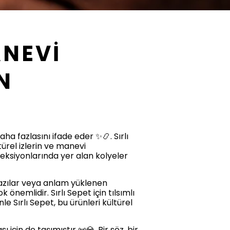
ANEVİ
N
aha fazlasını ifade eder ✨📿. Sırlı
türel izlerin ve manevi
oleksiyonlarında yer alan kolyeler
 yazılar veya anlam yüklenen
önemlidir. Sırlı Sepet için tılsımlı
le Sırlı Sepet, bu ürünleri kültürel
için de taşımıştır 📜💎. Bir söz, bir