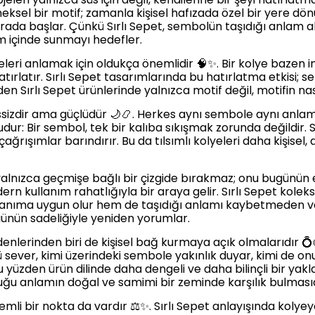
sel bir motif; zamanla kişisel hafızada özel bir yere dönüşe
burada başlar. Çünkü Sırlı Sepet, sembolün taşıdığı anlam 
m içinde sunmayı hedefler.
eleri anlamak için oldukça önemlidir 🧠✨. Bir kolye bazen i
ırlatır. Sırlı Sepet tasarımlarında bu hatırlatma etkisi; se
n Sırlı Sepet ürünlerinde yalnızca motif değil, motifin nas
ssizdir ama güçlüdür 🌙📿. Herkes aynı sembole aynı anlamı
ur: Bir sembol, tek bir kalıba sıkışmak zorunda değildir. Sı
 çağrışımlar barındırır. Bu da tılsımlı kolyeleri daha kişisel
nı yalnızca geçmişe bağlı bir çizgide bırakmaz; onu bugünün e
n kullanım rahatlığıyla bir araya gelir. Sırlı Sepet kolek
anıma uygun olur hem de taşıdığı anlamı kaybetmeden varlı
günün sadeliğiyle yeniden yorumlar.
denlerinden biri de kişisel bağ kurmaya açık olmalarıdır 💍📜
sever, kimi üzerindeki sembole yakınlık duyar, kimi de onu
u yüzden ürün dilinde daha dengeli ve daha bilinçli bir yakl
duğu anlamın doğal ve samimi bir zeminde karşılık bulmasıd
mli bir nokta da vardır ⚖️✨. Sırlı Sepet anlayışında koly