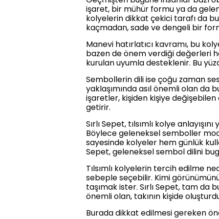
işaret, bir mühür formu ya da gelenek
kolyelerin dikkat çekici tarafı da 
kaçmadan, sade ve dengeli bir for
Manevi hatırlatıcı kavramı, bu koly
bazen de önem verdiği değerleri hat
kurulan uyumla desteklenir. Bu yüzde
Sembollerin dili ise çoğu zaman se
yaklaşımında asıl önemli olan da bud
işaretler, kişiden kişiye değişebilen
getirir.
Sırlı Sepet, tılsımlı kolye anlayışı
Böylece geleneksel semboller moder
sayesinde kolyeler hem günlük kull
Sepet, geleneksel sembol dilini bu
Tılsımlı kolyelerin tercih edilme ne
sebeple seçebilir. Kimi görünümünü 
taşımak ister. Sırlı Sepet, tam da b
önemli olan, takının kişide oluştur
Burada dikkat edilmesi gereken öne