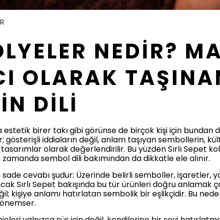
ER
OLYELER NEDİR? M
CI OLARAK TAŞINA
N DİLİ
ca estetik birer takı gibi görünse de birçok kişi için bundan d
; gösterişli iddiaların değil, anlam taşıyan sembollerin, kül
 tasarımlar olarak değerlendirilir. Bu yüzden Sırlı Sepet k
ı zamanda sembol dili bakımından da dikkatle ele alınır.
n sade cevabı şudur: Üzerinde belirli semboller, işaretler,
cak Sırlı Sepet bakışında bu tür ürünleri doğru anlamak çok 
l; kişiye anlamı hatırlatan sembolik bir eşlikçidir. Bu neden
ı önemser.
ri yalnızca süs için değil, kendilerine bir şeyi hatırlatması 