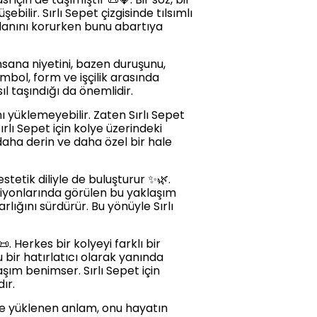
bilir. Sırlı Sepet çizgisinde tılsımlı
alanını korurken bunu abartıya
nsana niyetini, bazen duruşunu,
mbol, form ve işçilik arasında
ıl taşındığı da önemlidir.
 yüklemeyebilir. Zaten Sırlı Sepet
rlı Sepet için kolye üzerindeki
, daha derin ve daha özel bir hale
stetik diliyle de buluşturur ✨🌿.
siyonlarında görülen bu yaklaşım
ğını sürdürür. Bu yönüyle Sırlı
. Herkes bir kolyeyi farklı bir
 bir hatırlatıcı olarak yanında
aşım benimser. Sırlı Sepet için
ır.
eye yüklenen anlam, onu hayatın