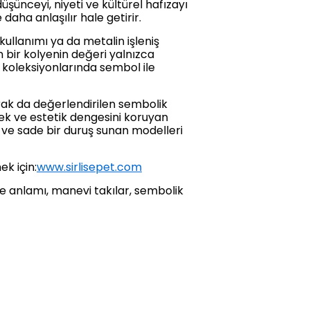
üşünceyi, niyeti ve kültürel hafızayı
 daha anlaşılır hale getirir.
 kullanımı ya da metalin işleniş
n bir kolyenin değeri yalnızca
 koleksiyonlarında sembol ile
arak da değerlendirilen sembolik
nek ve estetik dengesini koruyan
an ve sade bir duruş sunan modelleri
k için:
www.sirlisepet.com
kolye anlamı, manevi takılar, sembolik