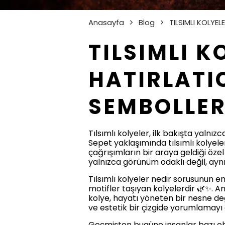
Anasayfa
Blog
TILSIMLI KOLYEL
TILSIMLI K
HATIRLATI
SEMBOLLERİ
Tılsımlı kolyeler, ilk bakışta yalnız
Sepet yaklaşımında tılsımlı kolyeler
çağrışımların bir araya geldiği özel
yalnızca görünüm odaklı değil, ayn
Tılsımlı kolyeler nedir sorusunun e
motifler taşıyan kolyelerdir 🌿✨. An
kolye, hayatı yöneten bir nesne deği
ve estetik bir çizgide yorumlamay
Geçmişten bugüne insanlar bazı objele