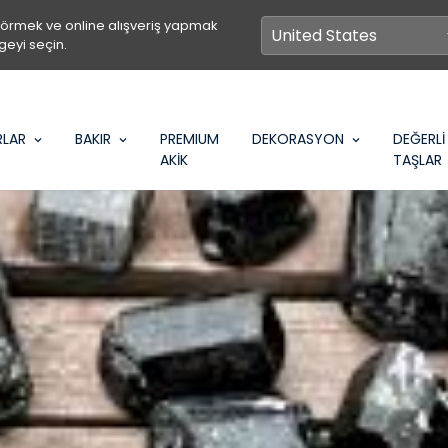
görmek ve online alışveriş yapmak
geyi seçin.
RLAR
BAKIR
PREMIUM
DEKORASYON
DEĞERLİ
AKİK
TAŞLAR