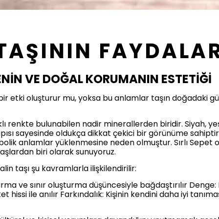
TAŞININ FAYDALAR
ENİN VE DOĞAL KORUMANIN ESTETİĞİ
ir etki oluşturur mu, yoksa bu anlamlar taşın doğadaki güç
lı renkte bulunabilen nadir minerallerden biridir. Siyah, ye
apısı sayesinde oldukça dikkat çekici bir görünüme sahiptir. B
ik anlamlar yüklenmesine neden olmuştur. Sırlı Sepet ol
taşlardan biri olarak sunuyoruz.
n taşı şu kavramlarla ilişkilendirilir:
ma ve sınır oluşturma düşüncesiyle bağdaştırılır Denge: D
areket hissi ile anılır Farkındalık: Kişinin kendini daha iyi ta