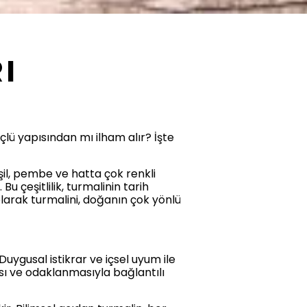
I
lü yapısından mı ilham alır? İşte
şil, pembe ve hatta çok renkli
u çeşitlilik, turmalinin tarih
arak turmalini, doğanın çok yönlü
uygusal istikrar ve içsel uyum ile
nıması ve odaklanmasıyla bağlantılı