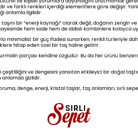
ltürel ve kişisel yorumlara dayandığını unutmamak gerekir
ir ve farklı renkleri içerdiği elementlere göre değişir. Yani
i anlamla ilgilidir.
n taşını bir “enerji kaynağı” olarak değil, doğanın zengin ve
i sayesinde hem sade hem de iddialı kombinlere kolayca u
la minimalist bir güç ifadesi sunarken; renkli türleriyle daha
evklere hitap eden özel bir taş haline getirir.
turmalin parçası kendine özgüdür. Bu da her ürünü benzersi
eşitliliğini ve dengesini yansıtan etkileyici bir doğal taştı
 anlamda gizlidir.
oruma, denge, enerji, kristal taşlar, taş anlamları, sırlı sep