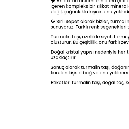
🧠 Ancak bu anlamların daha çok kü
içeren kompleks bir silikat mineralid
değil, çoğunlukla kişinin ona yüklediğ
💎 Sırlı Sepet olarak bizler, turmali
sunuyoruz. Farklı renk seçenekler
Turmalin taşı, özellikle siyah formuy
oluşturur. Bu çeşitlilik, onu farklı z
Doğal kristal yapısı nedeniyle her 
uzaklaştırır.
Sonuç olarak turmalin taşı, doğanın ç
kurulan kişisel bağ ve ona yüklenen
Etiketler: turmalin taşı, doğal taş, k