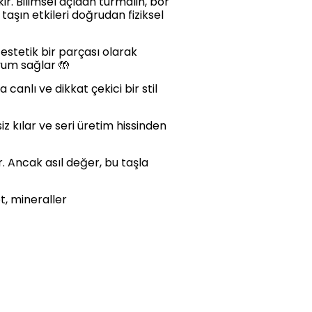
. Bilimsel açıdan turmalin, bor
 taşın etkileri doğrudan fiziksel
 estetik bir parçası olarak
yum sağlar 🤲
 canlı ve dikkat çekici bir stil
z kılar ve seri üretim hissinden
r. Ancak asıl değer, bu taşla
et, mineraller