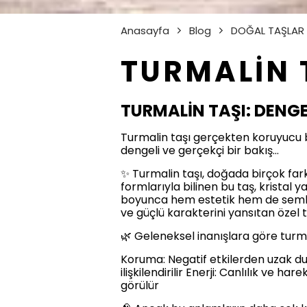
Anasayfa
Blog
DOĞAL TAŞLAR
TURMALİN 
TURMALİN TAŞI: DENG
Turmalin taşı gerçekten koruyucu b
dengeli ve gerçekçi bir bakış…
✨ Turmalin taşı, doğada birçok fark
formlarıyla bilinen bu taş, kristal y
boyunca hem estetik hem de sembol
ve güçlü karakterini yansıtan özel 
🌿 Geleneksel inanışlara göre turmali
Koruma: Negatif etkilerden uzak dur
ilişkilendirilir Enerji: Canlılık ve h
görülür