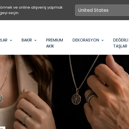
görmek ve online alışveriş yapmak
geyi seçin.
RLAR
BAKIR
PREMIUM
DEKORASYON
DEĞERLİ
AKİK
TAŞLAR