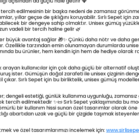
lığı açısından da güçlü hale getirir 💎
tercih edilmesinin bir başka nedeni de zamansız görünm
ar, yıllar geçse de şıklığını koruyabilir. Sırlı Sepet için
labilecek bir dengeye sahip olmaktır. Unisex gümüş yüzükler
zun vadeli bir tercih haline gelir 🌿
r büyük avantaj sağlar 🎁✨ Çünkü daha nötr ve daha genel 
ır. Özellikle tarzından emin olunamayan durumlarda unise
ımında bu ürünler, hem kendin için hem de hediye olarak rah
 arayan kullanıcılar için çok daha güçlü bir alternatif oluşt
uruş ister. Gümüşün doğal zarafeti ile unisex çizginin deng
 çıkar. Sırlı Sepet için bu birliktelik, unisex gümüş modelleri
; dengeli estetiği, günlük kullanıma uygunluğu, zamansız 
k tercih edilmektedir ✨📜 Sırlı Sepet yaklaşımında bu mo
mürlü bir kullanım hissi sunan özel tasarımlar olarak öne ç
lığı abartıdan uzak ve güçlü bir çizgide taşımak isteyenler
etmek ve özel tasarımlarımızı incelemek için:
www.sirlisep