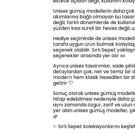
estetik açıdan değil, kullanım kolay
Unisex gümüş modellerin daha çok 
akımlarına bağlı olmayan bu tasarıml
değil; farklı dönemlerde de kullanı
yüzden kısa süreli bir heves değil, u
Hediye seçiminde de unisex modelle
tarafa uygun ürün bulmak kolaylaş
seçenek olabilir. Sırlı Sepet yaklaş
seçenekler arasında yer alır 📜
Ayrıca unisex tasarımlar, sade şıklık
detaylardan çok, net ve temiz bir d
modern hem klasik hissedilen bir stil
getirir 🤍
Sonuç olarak unisex gümüş modeller
hitap edebilmesi nedeniyle daha ço
aynı zamanda özgür, zarif ve uzun ö
yer alan unisex gümüş modeller, şık
🌿
✨ Sırlı Sepet koleksiyonlarını keşf