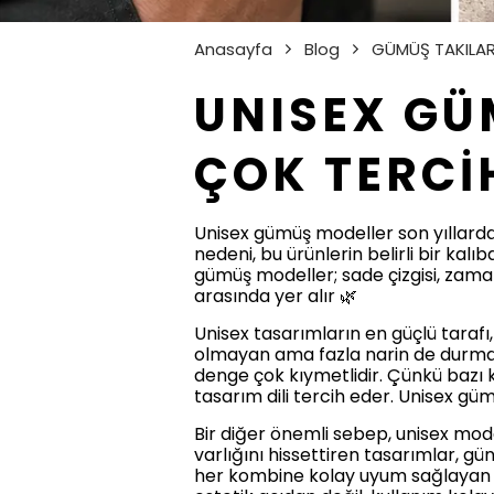
Anasayfa
Blog
GÜMÜŞ TAKILA
UNISEX GÜ
ÇOK TERCİ
Unisex gümüş modeller son yıllarda 
nedeni, bu ürünlerin belirli bir kal
gümüş modeller; sade çizgisi, zam
arasında yer alır 🌿
Unisex tasarımların en güçlü tarafı
olmayan ama fazla narin de durmayan
denge çok kıymetlidir. Çünkü bazı k
tasarım dili tercih eder. Unisex g
Bir diğer önemli sebep, unisex mo
varlığını hissettiren tasarımlar, gü
her kombine kolay uyum sağlayan ve