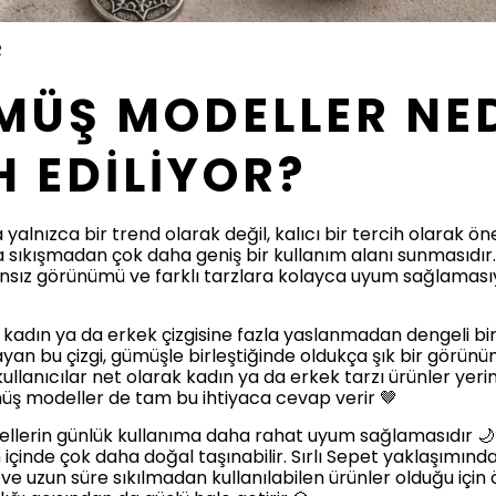
R
MÜŞ MODELLER NE
H EDİLİYOR?
yalnızca bir trend olarak değil, kalıcı bir tercih olarak ö
ıba sıkışmadan çok daha geniş bir kullanım alanı sunmasıdır
ansız görünümü ve farklı tarzlara kolayca uyum sağlaması
, kadın ya da erkek çizgisine fazla yaslanmadan dengeli bi
 bu çizgi, gümüşle birleştiğinde oldukça şık bir görünüm o
ullanıcılar net olarak kadın ya da erkek tarzı ürünler yer
ümüş modeller de tam bu ihtiyaca cevap verir 🤎
dellerin günlük kullanıma daha rahat uyum sağlamasıdır 
n içinde çok daha doğal taşınabilir. Sırlı Sepet yaklaşımınd
 uzun süre sıkılmadan kullanılabilen ürünler olduğu için ö