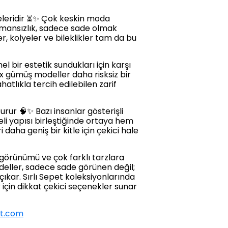
eleridir ⏳✨ Çok keskin moda
 zamansızlık, sadece sade olmak
, kolyeler ve bileklikler tam da bu
bir estetik sundukları için karşı
x gümüş modeller daha risksiz bir
atlıkla tercih edilebilen zarif
urur 🧠✨ Bazı insanlar gösterişli
eli yapısı birleştiğinde ortaya hem
 daha geniş bir kitle için çekici hale
görünümü ve çok farklı tarzlara
deller, sadece sade görünen değil;
ıkar. Sırlı Sepet koleksiyonlarında
 için dikkat çekici seçenekler sunar
et.com