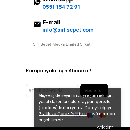
0551 154 72 91
E-mail
info@sirlisepet.com
Sırlı Sepet Medya Limited Şirketi
Kampanyalar için Abone ol!
Abone ol!
Alışveriş deneyiminizi iyileştirmek için
yasal düzenlemelere uygun çerezler
(cookies) kullanıyoruz. Detaylı bilgiye
Gizlilik ve Çerez Politikası
sayfamızdan
erişebilirsiniz.
Anladım