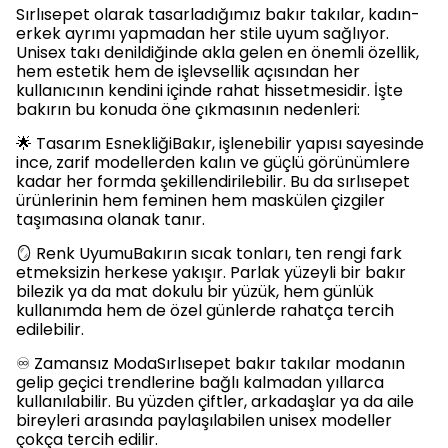
Sırlısepet olarak tasarladığımız bakır takılar, kadın-
erkek ayrımı yapmadan her stile uyum sağlıyor.
Unisex takı denildiğinde akla gelen en önemli özellik,
hem estetik hem de işlevsellik açısından her
kullanıcının kendini içinde rahat hissetmesidir. İşte
bakırın bu konuda öne çıkmasının nedenleri:
🌟 Tasarım EsnekliğiBakır, işlenebilir yapısı sayesinde
ince, zarif modellerden kalın ve güçlü görünümlere
kadar her formda şekillendirilebilir. Bu da sırlısepet
ürünlerinin hem feminen hem maskülen çizgiler
taşımasına olanak tanır.
🪞 Renk UyumuBakırın sıcak tonları, ten rengi fark
etmeksizin herkese yakışır. Parlak yüzeyli bir bakır
bilezik ya da mat dokulu bir yüzük, hem günlük
kullanımda hem de özel günlerde rahatça tercih
edilebilir.
♾️ Zamansız ModaSırlısepet bakır takılar modanın
gelip geçici trendlerine bağlı kalmadan yıllarca
kullanılabilir. Bu yüzden çiftler, arkadaşlar ya da aile
bireyleri arasında paylaşılabilen unisex modeller
çokça tercih edilir.