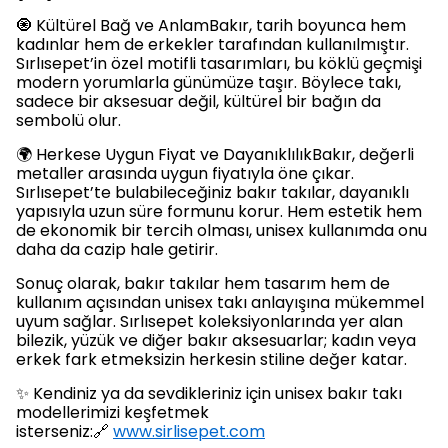
🧿 Kültürel Bağ ve AnlamBakır, tarih boyunca hem
kadınlar hem de erkekler tarafından kullanılmıştır.
Sırlısepet’in özel motifli tasarımları, bu köklü geçmişi
modern yorumlarla günümüze taşır. Böylece takı,
sadece bir aksesuar değil, kültürel bir bağın da
sembolü olur.
🌍 Herkese Uygun Fiyat ve DayanıklılıkBakır, değerli
metaller arasında uygun fiyatıyla öne çıkar.
Sırlısepet’te bulabileceğiniz bakır takılar, dayanıklı
yapısıyla uzun süre formunu korur. Hem estetik hem
de ekonomik bir tercih olması, unisex kullanımda onu
daha da cazip hale getirir.
Sonuç olarak, bakır takılar hem tasarım hem de
kullanım açısından unisex takı anlayışına mükemmel
uyum sağlar. Sırlısepet koleksiyonlarında yer alan
bilezik, yüzük ve diğer bakır aksesuarlar; kadın veya
erkek fark etmeksizin herkesin stiline değer katar.
✨ Kendiniz ya da sevdikleriniz için unisex bakır takı
modellerimizi keşfetmek
isterseniz:🔗
www.sirlisepet.com