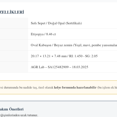
ÖZELLIKLERI
Sırlı Sepet / Doğal Opal (Sertifikalı)
Etiyopya / 8.46 ct
Oval Kabuşon / Beyaz zemin (Yeşil, mavi, pembe yansımalar
20.17 × 13.21 × 7.48 mm / RI: 1.450 - SG: 2.05
AGR Lab – SA125482909 – 18.03.2025
kolye formunda hazırlanabilir
si durumunda bu nadide taş, özel olarak
(bu işlem ek hi
Bakım Önerileri
 değişimlerinden uzak tutunuz.