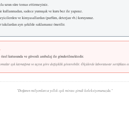
yla uzun süre temas ettirmeyiniz.
e kullanmadan, sadece yumuşak ve kuru bez ile yapınız.
leyicilerden ve kimyasallardan (parfüm, deterjan vb.) koruyunuz.
 takılardan ayrı şekilde saklamanız önerilir.
r
te özel kutusunda ve güvenli ambalaj ile gönderilmektedir.
malar ışık kaynağına ve açıya göre değişiklik gösterebilir. Ölçülerde laboratuvar sertifikası es
"Doğanın milyonlarca yıllık ışık mirası şimdi koleksiyonunuzda."