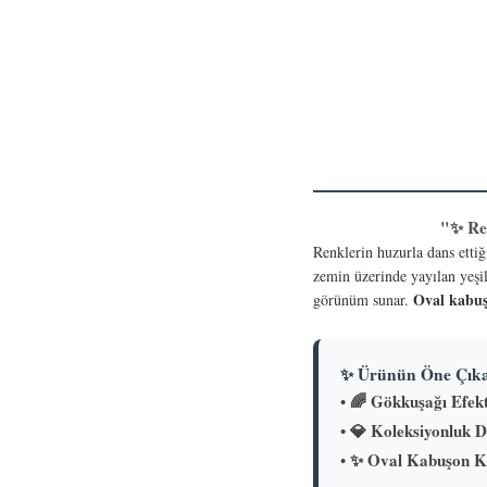
"✨ Re
Renklerin huzurla dans etti
zemin üzerinde yayılan yeşil
Oval kabuş
görünüm sunar.
✨ Ürünün Öne Çıkan
🌈 Gökkuşağı Efekt
•
💎 Koleksiyonluk D
•
✨ Oval Kabuşon K
•