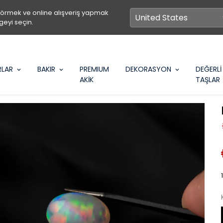
görmek ve online alışveriş yapmak
geyi seçin.
RLAR
BAKIR
PREMIUM
DEKORASYON
DEĞERLİ
AKİK
TAŞLAR