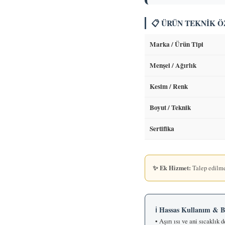
📋 ÜRÜN TEKNIK 
Marka / Ürün Tipi
Menşei / Ağırlık
Kesim / Renk
Boyut / Teknik
Sertifika
✨ Ek Hizmet:
Talep edilme
ℹ️ Hassas Kullanım & 
• Aşırı ısı ve ani sıcaklık