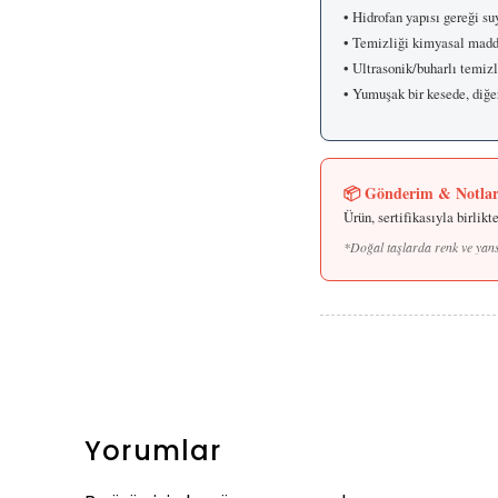
• Hidrofan yapısı gereği su
• Temizliği kimyasal madd
• Ultrasonik/buharlı temiz
• Yumuşak bir kesede, diğer
📦 Gönderim & Notla
Ürün, sertifikasıyla birlik
*Doğal taşlarda renk ve yansı
Yorumlar