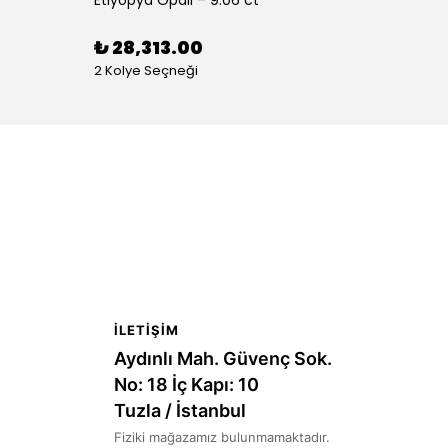
Etiyopya Opali – 9.06 ct
Etiyop
₺ 28,313.00
₺ 27
2 Kolye Seçneği
2 Koly
İLETIŞIM
Aydınlı Mah. Güvenç Sok.
No: 18 İç Kapı: 10
Tuzla / İstanbul
Fiziki mağazamız bulunmamaktadır.