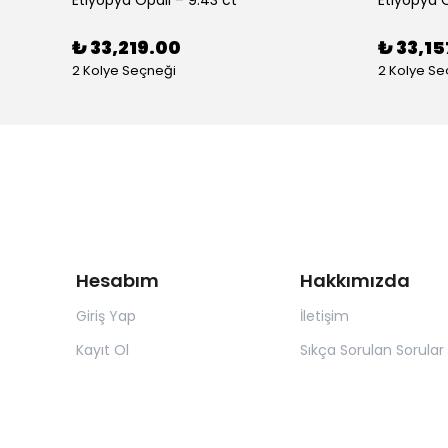
Etiyopya Opali – 9.43 ct
Etiyopya O
₺ 33,219.00
₺ 33,15
2 Kolye Seçneği
2 Kolye Se
Hesabım
Hakkımızda
Giriş Yap
İletişim
Kayıt Ol
Sıkça Sorulan Sorular