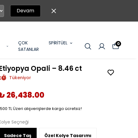
Devam
ÇOK
SPİRİTÜEL
0
SATANLAR
Etiyopya Opali – 8.46 ct
Tükeniyor
₺ 26,438.00
1500 TL Üzeri alışverişlerde kargo ücretsiz!
Kolye Seçneği
Sadece Taş
Özel Kolye Tasarımı