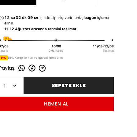
12 sa 32 dk 08 sn
içinde sipariş verirseniz,
bugün işleme
alınır.
11–12 Ağustos arasında tahmini teslimat
DHL
07/08
10/08
11/08–12/08
Sipariş
DHL Kargo
Teslimat
DHL Kargo ile hızlı ve güvenli gönderim
DHL
Paylaş
:
SEPETE EKLE
HEMEN AL