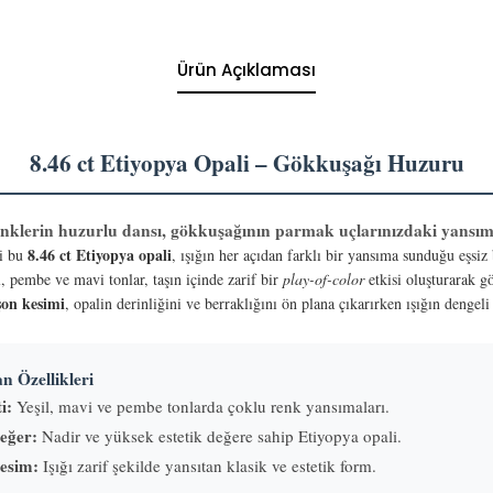
Ürün Açıklaması
8.46 ct Etiyopya Opali – Gökkuşağı Huzuru
nklerin huzurlu dansı, gökkuşağının parmak uçlarınızdaki yansı
8.46 ct Etiyopya opali
ği bu
, ışığın her açıdan farklı bir yansıma sunduğu eşsiz
, pembe ve mavi tonlar, taşın içinde zarif bir
play-of-color
etkisi oluşturarak g
on kesimi
, opalin derinliğini ve berraklığını ön plana çıkarırken ışığın dengeli 
 Özellikleri
i:
Yeşil, mavi ve pembe tonlarda çoklu renk yansımaları.
eğer:
Nadir ve yüksek estetik değere sahip Etiyopya opali.
esim:
Işığı zarif şekilde yansıtan klasik ve estetik form.