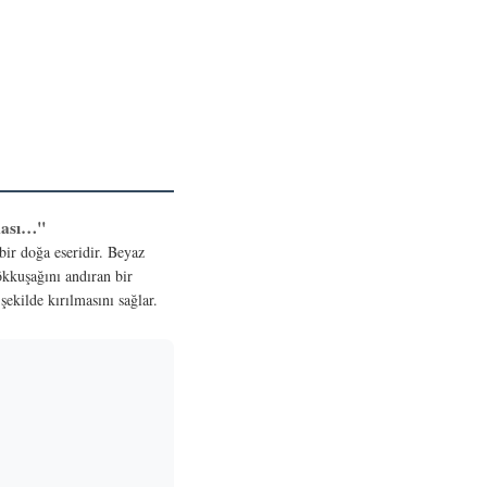
ması…"
 bir doğa eseridir. Beyaz
ökkuşağını andıran bir
şekilde kırılmasını sağlar.