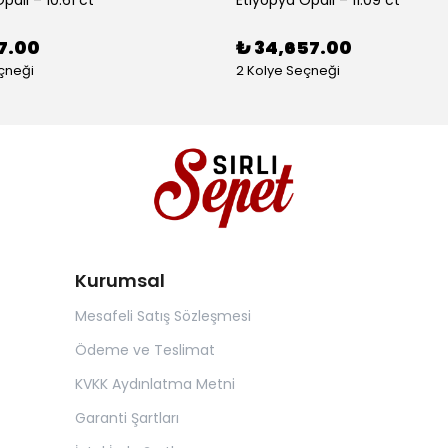
pali – 10.61 ct
Etiyopya Opali – 11.09 ct
7.00
₺ 34,657.00
çneği
2 Kolye Seçneği
Kurumsal
Mesafeli Satış Sözleşmesi
Ödeme ve Teslimat
KVKK Aydınlatma Metni
Garanti Şartları