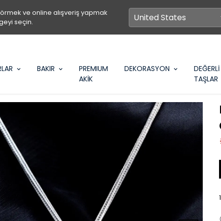
görmek ve online alışveriş yapmak
geyi seçin.
RLAR
BAKIR
PREMIUM
DEKORASYON
DEĞERLİ
AKİK
TAŞLAR