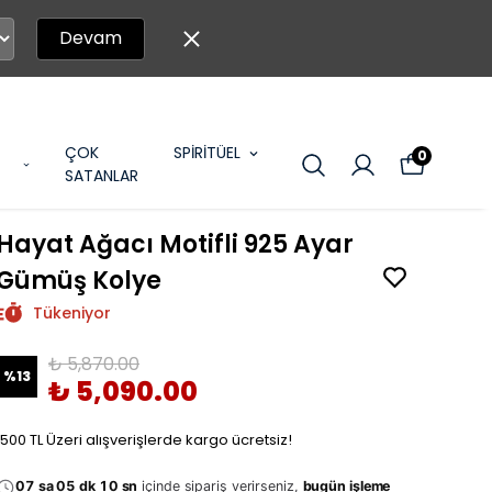
Devam
ÇOK
SPİRİTÜEL
0
SATANLAR
Hayat Ağacı Motifli 925 Ayar
Gümüş Kolye
Tükeniyor
₺ 5,870.00
%
13
₺ 5,090.00
1500 TL Üzeri alışverişlerde kargo ücretsiz!
07 sa 05 dk 09 sn
içinde sipariş verirseniz,
bugün işleme