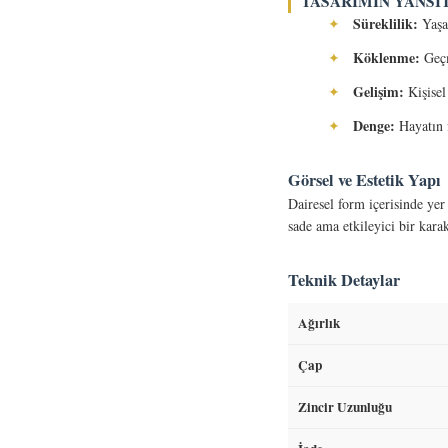
TASARIMIN YANSI
Süreklilik:
✦
Yaşam
Köklenme:
✦
Geçm
Gelişim:
✦
Kişisel
Denge:
✦
Hayatın f
Görsel ve Estetik Yapı
Dairesel form içerisinde yer
sade ama etkileyici bir karak
Teknik Detaylar
Ağırlık
Çap
Zincir Uzunluğu