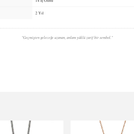
14 İş Günü
2 Yıl
"Geçmişten geleceğe uzanan, anlam yüklü zarif bir sembol."