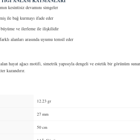
TTIĞI ANLAM KATMANLARI
ın kesintisiz devamını simgeler
iş ile bağ kurmayı ifade eder
 büyüme ve ilerleme ile ilişkilidir
arklı alanları arasında uyumu temsil eder
 alan hayat ağacı motifi, simetrik yapısıyla dengeli ve estetik bir görünüm sunar
ter kazandırır.
12.23 gr
27 mm
50 cm