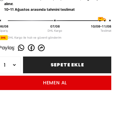
alınır.
10–11 Ağustos arasında tahmini teslimat
DHL
06/08
07/08
10/08–11/08
Sipariş
DHL Kargo
Teslimat
DHL Kargo ile hızlı ve güvenli gönderim
DHL
Paylaş
:
SEPETE EKLE
HEMEN AL