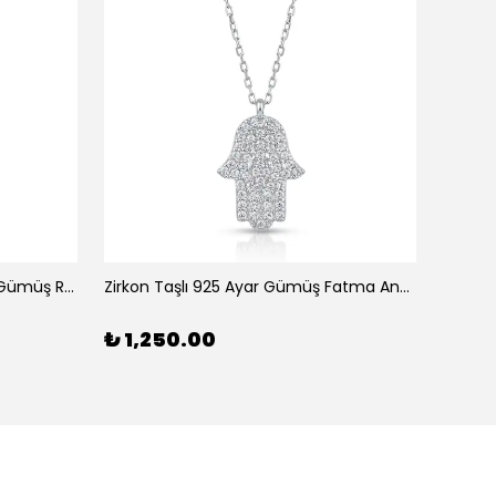
Yuvarlak Zirkon Taşlı 925 Ayar Gümüş Rose Ayetel Kürsi Kadın Kolye
Zirkon Taşlı 925 Ayar Gümüş Fatma Ana Eli Kadın Kolye
%
33
₺ 1,250.00