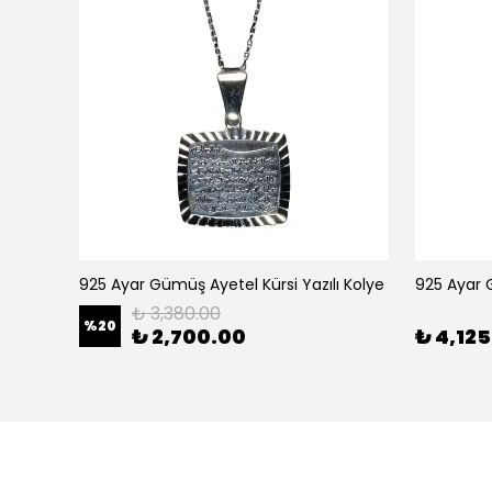
Yuvarlak 925 Ayar Gümüş Nazar Duası Erkek Kolye
925 Ayar Gümüş Ayetel Kürsi Yazılı Kolye
₺ 3,380.00
%
20
₺ 2,700.00
₺ 4,12