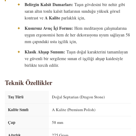
Belirgin Kalsit Damarları:
✦
Taşın gövdesini bir nehir gibi
saran altın tonlu kalsit hatlarının sunduğu yüksek görsel
A Kalite
kontrast ve
parlaklık için,
Kusursuz Avuç İçi Formu:
✦
Hem meditasyon çalışmalarına
uygun ergonomisi hem de her dekorasyona uyum sağlayan 58
mm çapındaki usta işçilik için,
Klasik Ahşap Sunum:
✦
Taşın doğal karakterini tamamlayan
ve güvenli bir sergileme sunan el işçiliği ahşap kaidesiyle
birlikte tercih edilir.
Teknik Özellikler
Taş Türü
Doğal Septarian (Dragon Stone)
Kalite Sınıfı
A Kalite (Premium Polish)
Çap
58 mm
Ağırlık
275 Gram