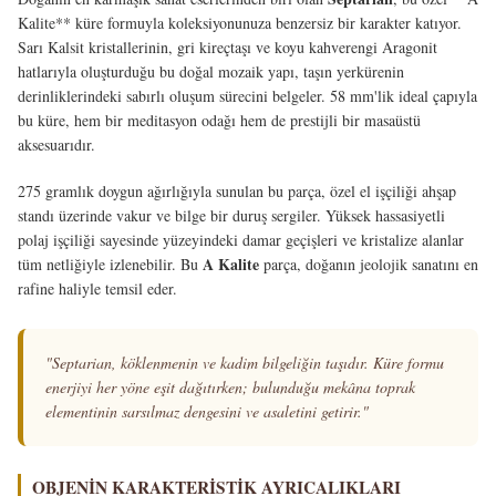
Kalite** küre formuyla koleksiyonunuza benzersiz bir karakter katıyor.
Sarı Kalsit kristallerinin, gri kireçtaşı ve koyu kahverengi Aragonit
hatlarıyla oluşturduğu bu doğal mozaik yapı, taşın yerkürenin
derinliklerindeki sabırlı oluşum sürecini belgeler. 58 mm'lik ideal çapıyla
bu küre, hem bir meditasyon odağı hem de prestijli bir masaüstü
aksesuarıdır.
275 gramlık doygun ağırlığıyla sunulan bu parça, özel el işçiliği ahşap
standı üzerinde vakur ve bilge bir duruş sergiler. Yüksek hassasiyetli
polaj işçiliği sayesinde yüzeyindeki damar geçişleri ve kristalize alanlar
A Kalite
tüm netliğiyle izlenebilir. Bu
parça, doğanın jeolojik sanatını en
rafine haliyle temsil eder.
"Septarian, köklenmenin ve kadim bilgeliğin taşıdır. Küre formu
enerjiyi her yöne eşit dağıtırken; bulunduğu mekâna toprak
elementinin sarsılmaz dengesini ve asaletini getirir."
OBJENIN KARAKTERISTIK AYRICALIKLARI