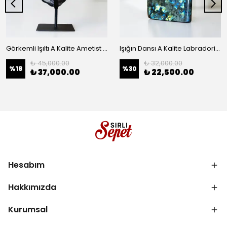
Görkemli Işıltı A Kalite Ametist Özel Standlı Dev Koleksiyon Parçası
Işığın Dansı A Kalite Labradorit Serbest Form Koleksiyon Obje
₺ 45,000.00
₺ 32,000.00
%
18
%
30
₺ 37,000.00
₺ 22,500.00
Hesabım
Hakkımızda
Kurumsal