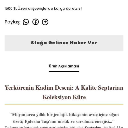
1500 TL Üzeri alışverişlerde kargo ücretsiz!
Paylaş
:
Stoğa Gelince Haber Ver
Ürün Açıklaması
Yerkürenin Kadim Deseni: A Kalite Septarian
Koleksiyon Küre
"Milyonlarca yıllık bir jeolojik hikayenin avuç içine sığan
özeti; Ejderha Taşı'nın mistik ve sarsılmaz enerjisi..."
Septarian
Doğanın en karmaşık sanat eserlerinden biri olan
, bu özel **A