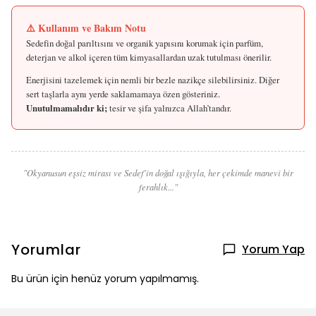
⚠️ Kullanım ve Bakım Notu
Sedefin doğal parıltısını ve organik yapısını korumak için parfüm,
deterjan ve alkol içeren tüm kimyasallardan uzak tutulması önerilir.
Enerjisini tazelemek için nemli bir bezle nazikçe silebilirsiniz. Diğer
sert taşlarla aynı yerde saklamamaya özen gösteriniz.
Unutulmamalıdır ki;
tesir ve şifa yalnızca Allah’tandır.
"Okyanusun eşsiz mirası ve Sedef'in doğal ışığıyla, her çekimde manevi bir
ferahlık..."
Yorumlar
Yorum Yap
Bu ürün için henüz yorum yapılmamış.