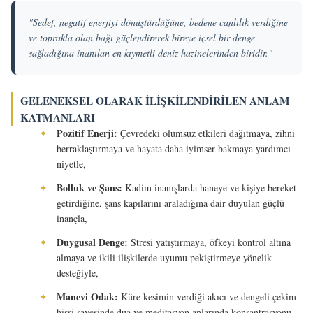
"Sedef, negatif enerjiyi dönüştürdüğüne, bedene canlılık verdiğine
ve toprakla olan bağı güçlendirerek bireye içsel bir denge
sağladığına inanılan en kıymetli deniz hazinelerinden biridir."
GELENEKSEL OLARAK İLIŞKILENDIRILEN ANLAM
KATMANLARI
Pozitif Enerji:
✦
Çevredeki olumsuz etkileri dağıtmaya, zihni
berraklaştırmaya ve hayata daha iyimser bakmaya yardımcı
niyetle,
Bolluk ve Şans:
✦
Kadim inanışlarda haneye ve kişiye bereket
getirdiğine, şans kapılarını araladığına dair duyulan güçlü
inançla,
Duygusal Denge:
✦
Stresi yatıştırmaya, öfkeyi kontrol altına
almaya ve ikili ilişkilerde uyumu pekiştirmeye yönelik
desteğiyle,
Manevi Odak:
✦
Küre kesimin verdiği akıcı ve dengeli çekim
hissi sayesinde dua ve meditasyon anlarında konsantrasyonu