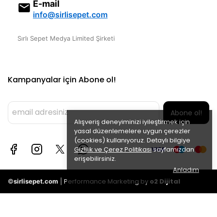
E-mail
info@sirlisepet.com
Sırlı Sepet Medya Limited Şirketi
Kampanyalar için Abone ol!
Abone ol!
Alışveriş deneyiminizi iyileştirmek için
yasal düzenlemelere uygun çerezler
(cookies) kullanıyoruz. Detaylı bilgiye
Gizlilik ve Çerez Politikası
sayfamızdan
erişebilirsiniz.
Anladım
Performance Marketing by
o2 Dijital
©
sirlisepet.com
|
Taksitli
Oran
fiyatlar