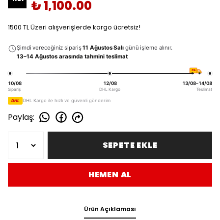
₺ 1,100.00
1500 TL Üzeri alışverişlerde kargo ücretsiz!
Şimdi vereceğiniz sipariş
11 Ağustos Salı
günü işleme alınır.
13–14 Ağustos arasında tahmini teslimat
DHL
10/08
12/08
13/08–14/08
Sipariş
DHL Kargo
Teslimat
DHL Kargo ile hızlı ve güvenli gönderim
DHL
Paylaş
:
SEPETE EKLE
HEMEN AL
Ürün Açıklaması