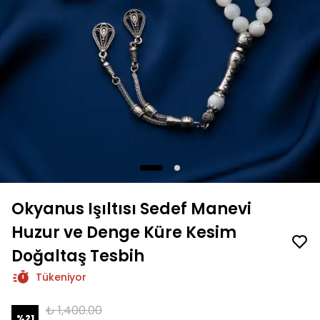
Okyanus Işıltısı Sedef Manevi
Huzur ve Denge Küre Kesim
Doğaltaş Tesbih
Tükeniyor
₺ 1,400.00
%
21