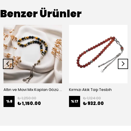
Benzer Ürünler
Altın ve Mavi Mix Kaplan Gözü Odak ve Denge Küre Kesim Doğaltaş Tesbih
Kırmızı Akik Taşı Tesbih
₺ 1,250.00
₺ 1,124.00
%
8
%
17
₺ 1,150.00
₺ 932.00