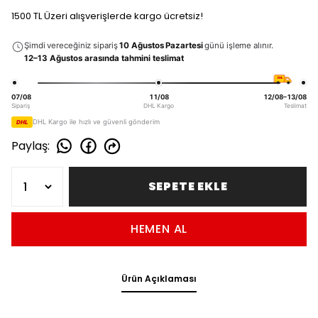
1500 TL Üzeri alışverişlerde kargo ücretsiz!
Şimdi vereceğiniz sipariş
10 Ağustos Pazartesi
günü işleme alınır.
12–13 Ağustos arasında tahmini teslimat
DHL
07/08
11/08
12/08–13/08
Sipariş
DHL Kargo
Teslimat
DHL Kargo ile hızlı ve güvenli gönderim
DHL
Paylaş
:
SEPETE EKLE
HEMEN AL
Ürün Açıklaması