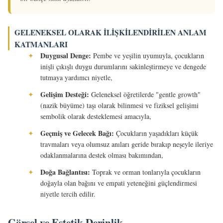
GELENEKSEL OLARAK İLIŞKILENDIRILEN ANLAM
KATMANLARI
Duygusal Denge:
✦
Pembe ve yeşilin uyumuyla, çocukların
inişli çıkışlı duygu durumlarını sakinleştirmeye ve dengede
tutmaya yardımcı niyetle,
Gelişim Desteği:
✦
Geleneksel öğretilerde "gentle growth"
(nazik büyüme) taşı olarak bilinmesi ve fiziksel gelişimi
sembolik olarak desteklemesi amacıyla,
Geçmiş ve Gelecek Bağı:
✦
Çocukların yaşadıkları küçük
travmaları veya olumsuz anıları geride bırakıp neşeyle ileriye
odaklanmalarına destek olması bakımından,
Doğa Bağlantısı:
✦
Toprak ve orman tonlarıyla çocukların
doğayla olan bağını ve empati yeteneğini güçlendirmesi
niyetle tercih edilir.
Görsel ve Estetik Derinlik