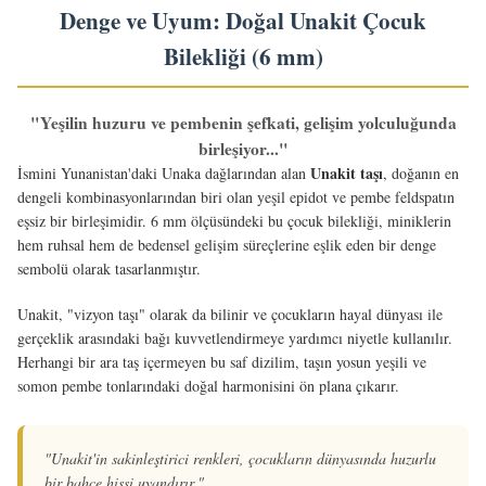
Denge ve Uyum: Doğal Unakit Çocuk
Bilekliği (6 mm)
"Yeşilin huzuru ve pembenin şefkati, gelişim yolculuğunda
birleşiyor..."
Unakit taşı
İsmini Yunanistan'daki Unaka dağlarından alan
, doğanın en
dengeli kombinasyonlarından biri olan yeşil epidot ve pembe feldspatın
eşsiz bir birleşimidir. 6 mm ölçüsündeki bu çocuk bilekliği, miniklerin
hem ruhsal hem de bedensel gelişim süreçlerine eşlik eden bir denge
sembolü olarak tasarlanmıştır.
Unakit, "vizyon taşı" olarak da bilinir ve çocukların hayal dünyası ile
gerçeklik arasındaki bağı kuvvetlendirmeye yardımcı niyetle kullanılır.
Herhangi bir ara taş içermeyen bu saf dizilim, taşın yosun yeşili ve
somon pembe tonlarındaki doğal harmonisini ön plana çıkarır.
"Unakit'in sakinleştirici renkleri, çocukların dünyasında huzurlu
bir bahçe hissi uyandırır."