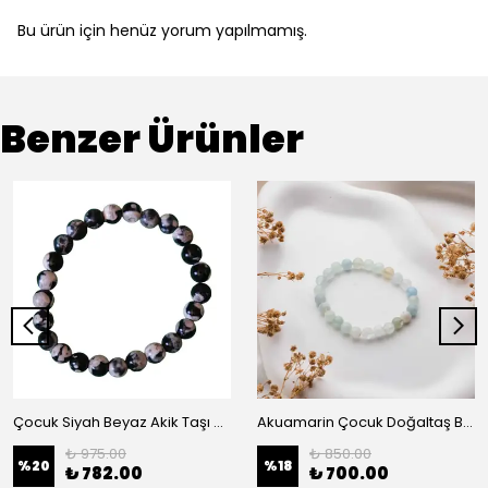
Bu ürün için henüz yorum yapılmamış.
Benzer Ürünler
Çocuk Siyah Beyaz Akik Taşı Bileklik
Akuamarin Çocuk Doğaltaş Bilekliği - 6 mm İletişim ve Huzur Taşı
₺ 975.00
₺ 850.00
%
20
%
18
₺ 782.00
₺ 700.00