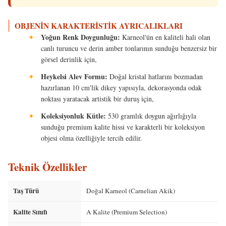
OBJENIN KARAKTERISTIK AYRICALIKLARI
Yoğun Renk Doygunluğu:
✦
Karneol'ün en kaliteli hali olan
canlı turuncu ve derin amber tonlarının sunduğu benzersiz bir
görsel derinlik için,
Heykelsi Alev Formu:
✦
Doğal kristal hatlarını bozmadan
hazırlanan 10 cm'lik dikey yapısıyla, dekorasyonda odak
noktası yaratacak artistik bir duruş için,
Koleksiyonluk Kütle:
✦
530 gramlık doygun ağırlığıyla
sunduğu premium kalite hissi ve karakterli bir koleksiyon
objesi olma özelliğiyle tercih edilir.
Teknik Özellikler
Taş Türü
Doğal Karneol (Carnelian Akik)
Kalite Sınıfı
A Kalite (Premium Selection)