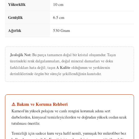
Yükseklik
10 cm
Genişlik
6.5 cm
Ağırlık
530 Gram
Jeolojik Not:
Bu parça tamamen doğal bir kristal oluşumdur. Taşın
üzerindeki renk dalgalanmaları, doğal mineral damarları ve doku
A Kalite
farklılıkları hata değil; taşın
olduğunun ve yerkürenin
derinliklerinde özgün bir süreçle şekillendiğinin kanıtıdır.
⚠️ Bakım ve Koruma Rehberi
Karneol'ün yüksek polajını ve canlı rengini korumak adına sert
darbelerden, kimyasal temizleyicilerden ve doğrudan yüksek ısıdan uzak
tutulması önerilir.
Temizliği için sadece kuru veya hafif nemli, yumuşak bir mikrofiber bez