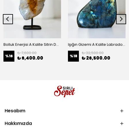
Bolluk Enerjisi A Kalite Sitrin Doğaltaş Standlı Koleksiyon Obje
Işığın Gizemi A Kalite Labradorit Serbest Form Koleksiyon Obje
₺ 7,600.00
₺ 32,500.00
%
16
%
18
₺ 6,400.00
₺ 26,500.00
Hesabım
Hakkımızda