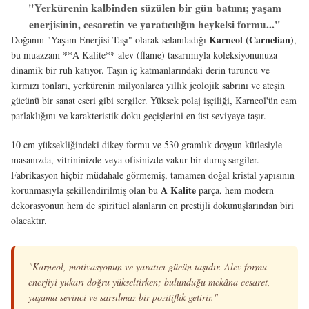
"Yerkürenin kalbinden süzülen bir gün batımı; yaşam
enerjisinin, cesaretin ve yaratıcılığın heykelsi formu..."
Karneol (Carnelian)
Doğanın "Yaşam Enerjisi Taşı" olarak selamladığı
,
bu muazzam **A Kalite** alev (flame) tasarımıyla koleksiyonunuza
dinamik bir ruh katıyor. Taşın iç katmanlarındaki derin turuncu ve
kırmızı tonları, yerkürenin milyonlarca yıllık jeolojik sabrını ve ateşin
gücünü bir sanat eseri gibi sergiler. Yüksek polaj işçiliği, Karneol'ün cam
parlaklığını ve karakteristik doku geçişlerini en üst seviyeye taşır.
10 cm yüksekliğindeki dikey formu ve 530 gramlık doygun kütlesiyle
masanızda, vitrininizde veya ofisinizde vakur bir duruş sergiler.
Fabrikasyon hiçbir müdahale görmemiş, tamamen doğal kristal yapısının
A Kalite
korunmasıyla şekillendirilmiş olan bu
parça, hem modern
dekorasyonun hem de spiritüel alanların en prestijli dokunuşlarından biri
olacaktır.
"Karneol, motivasyonun ve yaratıcı gücün taşıdır. Alev formu
enerjiyi yukarı doğru yükseltirken; bulunduğu mekâna cesaret,
yaşama sevinci ve sarsılmaz bir pozitiflik getirir."