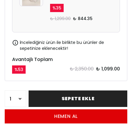
%
35
₺ 1,299.00
₺ 844.35
İncelediğiniz ürün ile birlikte bu ürünler de
sepetinize eklenecektir!
Avantajlı Toplam
₺ 2,350.00
₺ 1,099.00
%
53
SEPETE EKLE
HEMEN AL