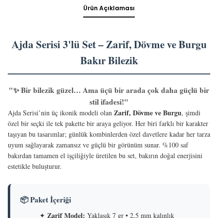
Ürün Açıklaması
Ajda Serisi 3'lü Set – Zarif, Dövme ve Burgu
Bakır Bilezik
"✨ Bir bilezik güzel… Ama üçü bir arada çok daha güçlü bir
stil ifadesi!"
Zarif, Dövme ve Burgu
Ajda Serisi’nin üç ikonik modeli olan
, şimdi
özel bir seçki ile tek pakette bir araya geliyor. Her biri farklı bir karakter
taşıyan bu tasarımlar; günlük kombinlerden özel davetlere kadar her tarza
uyum sağlayarak zamansız ve güçlü bir görünüm sunar. %100 saf
bakırdan tamamen el işçiliğiyle üretilen bu set, bakırın doğal enerjisini
estetikle buluşturur.
📦 Paket İçeriği
Zarif Model:
✦
Yaklaşık 7 gr • 2,5 mm kalınlık