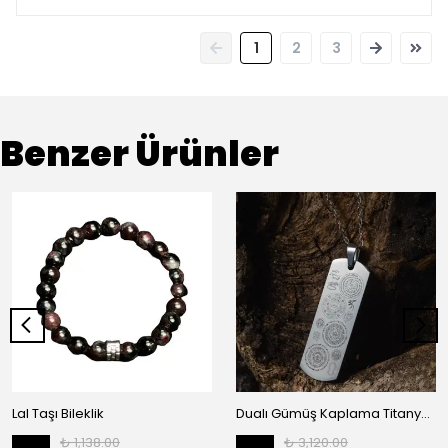
1
2
3
Benzer Ürünler
Lal Taşı Bileklik
Dualı Gümüş Kaplama Titanyum Dikdörtgen Çelik Kolye
₺ 1,138.00
₺ 3,120.00