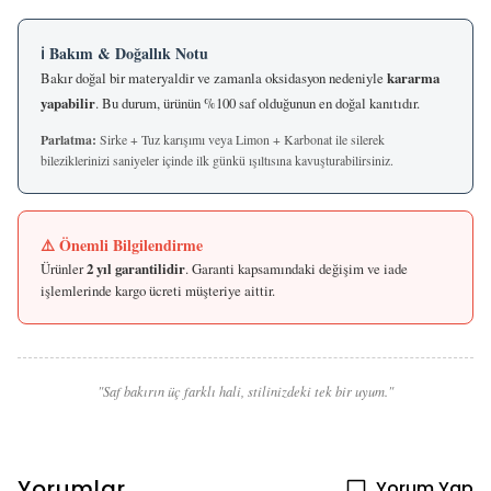
ℹ️ Bakım & Doğallık Notu
Bakır doğal bir materyaldir ve zamanla oksidasyon nedeniyle
kararma
yapabilir
. Bu durum, ürünün %100 saf olduğunun en doğal kanıtıdır.
Parlatma:
Sirke + Tuz karışımı veya Limon + Karbonat ile silerek
bileziklerinizi saniyeler içinde ilk günkü ışıltısına kavuşturabilirsiniz.
⚠️ Önemli Bilgilendirme
Ürünler
2 yıl garantilidir
. Garanti kapsamındaki değişim ve iade
işlemlerinde kargo ücreti müşteriye aittir.
"Saf bakırın üç farklı hali, stilinizdeki tek bir uyum."
Yorumlar
Yorum Yap