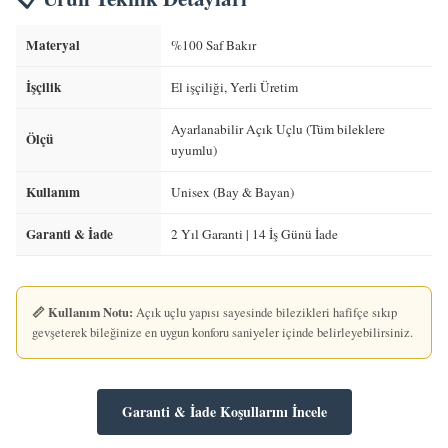
Materyal
%100 Saf Bakır
İşçilik
El işçiliği, Yerli Üretim
Ayarlanabilir Açık Uçlu (Tüm bileklere
Ölçü
uyumlu)
Kullanım
Unisex (Bay & Bayan)
Garanti & İade
2 Yıl Garanti | 14 İş Günü İade
📏 Kullanım Notu:
Açık uçlu yapısı sayesinde bilezikleri hafifçe sıkıp
gevşeterek bileğinize en uygun konforu saniyeler içinde belirleyebilirsiniz.
Garanti & İade Koşullarını İncele