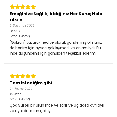
Emeğinize Sağlık, Aldığınız Her Kuruş Helal
Olsun
8 Temmuz 2026
DİLEK
S.
Satın Alınmış
"Gökruh" yazarak hediye olarak göndermiş olmanız
da benim için ayrıca çok kıymetli ve anlamlıydı. Bu
ince düşünceniz için gönülden teşekkür ederim.
Tam istediğim gibi
24 Mayıs 2026
Murat
A.
Satın Alınmış
Çok Gürsel bir ürün ince ve zarif ve üç aded ayrı ayrı
ve aynı da kulan çok iyi