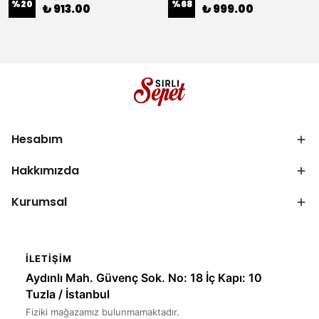
%
20
%
68
₺ 913.00
₺ 999.00
Hesabım
Hakkımızda
Kurumsal
İLETIŞIM
Aydınlı Mah. Güvenç Sok. No: 18 İç Kapı: 10
Tuzla / İstanbul
Fiziki mağazamız bulunmamaktadır.