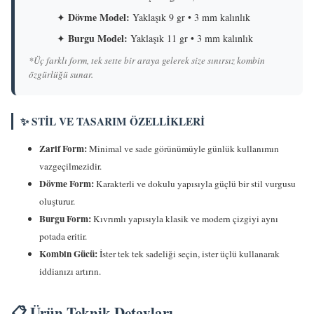
Dövme Model:
✦
Yaklaşık 9 gr • 3 mm kalınlık
Burgu Model:
✦
Yaklaşık 11 gr • 3 mm kalınlık
*Üç farklı form, tek sette bir araya gelerek size sınırsız kombin
özgürlüğü sunar.
✨ STIL VE TASARIM ÖZELLIKLERI
Zarif Form:
Minimal ve sade görünümüyle günlük kullanımın
vazgeçilmezidir.
Dövme Form:
Karakterli ve dokulu yapısıyla güçlü bir stil vurgusu
oluşturur.
Burgu Form:
Kıvrımlı yapısıyla klasik ve modern çizgiyi aynı
potada eritir.
Kombin Gücü:
İster tek tek sadeliği seçin, ister üçlü kullanarak
iddianızı artırın.
📋 Ürün Teknik Detayları