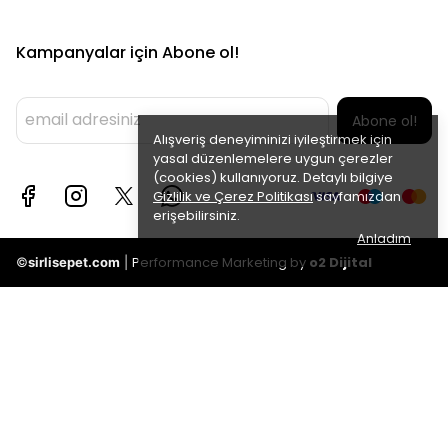
Kampanyalar için Abone ol!
Abone ol!
Alışveriş deneyiminizi iyileştirmek için
yasal düzenlemelere uygun çerezler
(cookies) kullanıyoruz. Detaylı bilgiye
Gizlilik ve Çerez Politikası
sayfamızdan
erişebilirsiniz.
Anladım
Performance Marketing by
o2 Dijital
©
sirlisepet.com
|
Taksitli
Oran
fiyatlar
2
1271.91 TL
Taksit
3