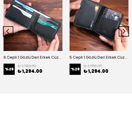
6 Cepli 1 Gözlü Deri Erkek Cüzdan
5 Cepli 1 Gözlü Deri Erkek Cüzdan
₺ 1,788.00
₺ 1,788.00
%
28
%
28
₺ 1,294.00
₺ 1,294.00