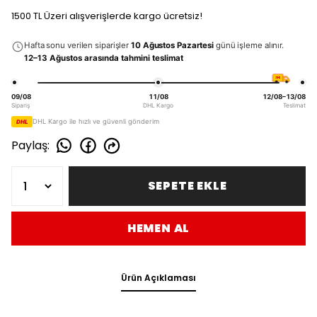
1500 TL Üzeri alışverişlerde kargo ücretsiz!
Hafta sonu verilen siparişler
10 Ağustos Pazartesi
günü işleme alınır.
12–13 Ağustos arasında tahmini teslimat
DHL
09/08
11/08
12/08–13/08
Sipariş
DHL Kargo
Teslimat
DHL Kargo ile hızlı ve güvenli gönderim
DHL
Paylaş
:
SEPETE EKLE
HEMEN AL
Ürün Açıklaması