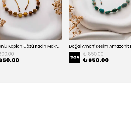
Açık Bal Tonlu Kaplan Gözü Kadın Makrome Bileklik - Ayarlanabilir (6 mm)
800.00
₺ 850.00
%
24
650.00
₺ 650.00