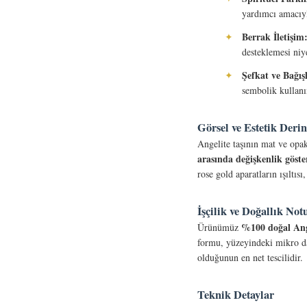
yardımcı amacıy
Berrak İletişim
✦
desteklemesi niye
Şefkat ve Bağı
✦
sembolik kullanım
Görsel ve Estetik Derin
Angelite taşının mat ve opak
arasında değişkenlik göste
rose gold aparatların ışıltıs
İşçilik ve Doğallık Not
%100 doğal Ange
Ürünümüz
formu, yüzeyindeki mikro d
olduğunun en net tescilidir.
Teknik Detaylar