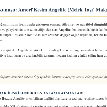
unuşu: Amorf Kesim Angelite (Melek Taşı) Makr
ğanın ham formunda gizlenen sonsuz sükunet ve spiritüel dinginlik
Angelite
dan ve gökyüzünün sonsuz maviliğinden alan
, bu tasarımda hiçbir kalı
nuluyor. Taşların 5 mm ile 10 mm arasında değişen özgün boyutları, her bir bile
or.
enerjisiyle, Angelite’ın yüksek titreşimli gök mavisi rengi arasındaki bu harmo
iliğiyle hazırlanan bu ayarlanabilir tasarım, modern kadının günlük stiline hem 
oğanın kusursuz düzensizliği içindeki huzuru ve dengeyi temsil eden spiritüel bi
AK İLIŞKILENDIRILEN ANLAM KATMANLARI
ve Huzur:
Angelite’ın en bilinen özelliği olan kaygıyı azaltma ve zihne sonsuz b
ndalık:
Yüksek titreşimi sayesinde sezgileri güçlendirmeye ve manevi rehberlik 