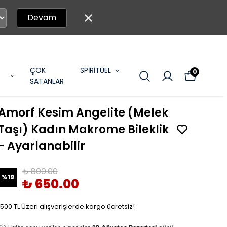
Devam
ÇOK
SPİRİTÜEL
0
SATANLAR
Amorf Kesim Angelite (Melek
Taşı) Kadın Makrome Bileklik
- Ayarlanabilir
₺ 800.00
%
19
₺ 650.00
1500 TL Üzeri alışverişlerde kargo ücretsiz!