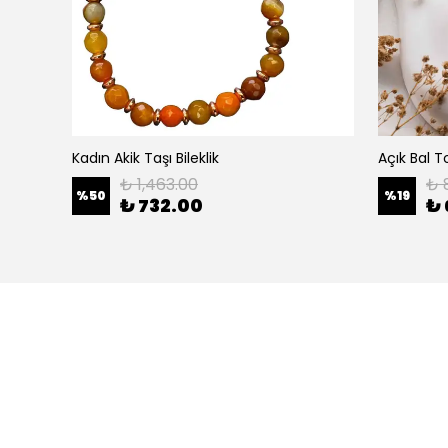
Ametist (Odak & Huzur) Dikdörtgen Tablet Kesim Doğaltaş Bileklik
Kadın Akik Taşı Bileklik
₺ 1,463.00
₺ 
%
50
%
19
₺ 732.00
₺ 