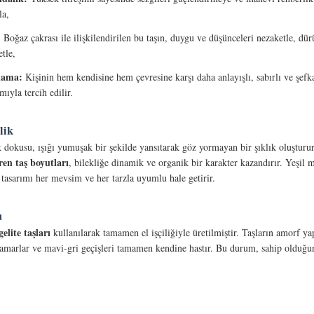
la,
:
Boğaz çakrası ile ilişkilendirilen bu taşın, duygu ve düşünceleri nezaketle, dür
tle,
şlama:
Kişinin hem kendisine hem çevresine karşı daha anlayışlı, sabırlı ve şefk
ıyla tercih edilir.
lik
 dokusu, ışığı yumuşak bir şekilde yansıtarak göz yormayan bir şıklık oluşturu
ren taş boyutları
, bilekliğe dinamik ve organik bir karakter kazandırır. Yeşil m
ı, tasarımı her mevsim ve her tarzla uyumlu hale getirir.
u
lite taşları
kullanılarak tamamen el işçiliğiyle üretilmiştir. Taşların amorf yap
amarlar ve mavi-gri geçişleri tamamen kendine hastır. Bu durum, sahip olduğ