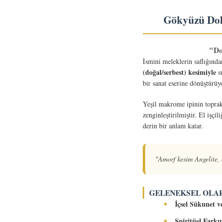
Gökyüzü Dok
"Do
İsmini meleklerin saflığın
(doğal/serbest) kesimiyle
su
bir sanat eserine dönüştürüy
Yeşil makrome ipinin toprak 
zenginleştirilmiştir. El işç
derin bir anlam katar.
"Amorf kesim Angelite, d
GELENEKSEL OLAR
İçsel Sükunet 
✦
Spiritüel Farkı
✦