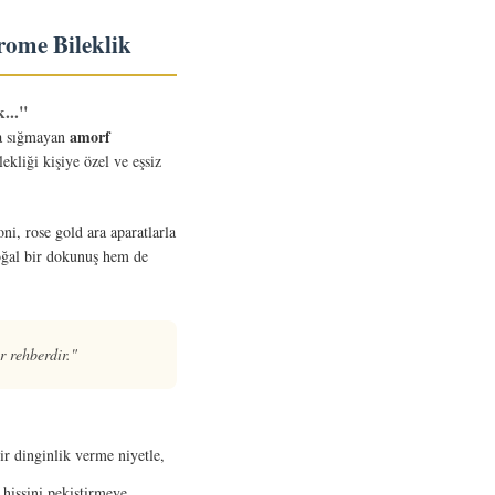
ome Bileklik
..."
amorf
ba sığmayan
kliği kişiye özel ve eşsiz
ni, rose gold ara aparatlarla
doğal bir dokunuş hem de
r rehberdir."
ir dinginlik verme niyetle,
hissini pekiştirmeye