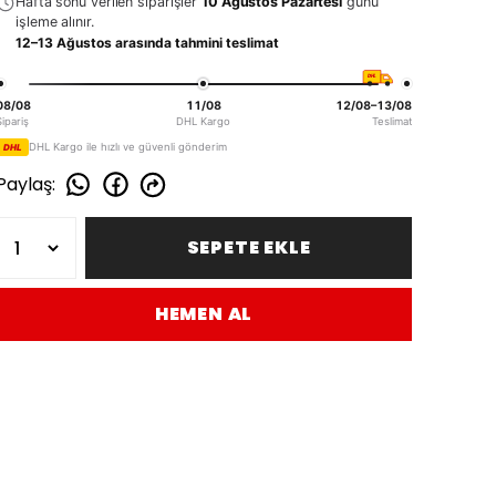
Hafta sonu verilen siparişler
10 Ağustos Pazartesi
günü
işleme alınır.
12–13 Ağustos arasında tahmini teslimat
DHL
08/08
11/08
12/08–13/08
Sipariş
DHL Kargo
Teslimat
DHL Kargo ile hızlı ve güvenli gönderim
DHL
Paylaş
:
SEPETE EKLE
HEMEN AL