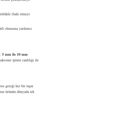
üstlükle ifade etmeyi
atli olmasına yardımcı
5 mm ile 10 mm
r.
akrome ipinin canlılığı ile
ısı gereği her bir taşın
unuz ürünün dünyada tek