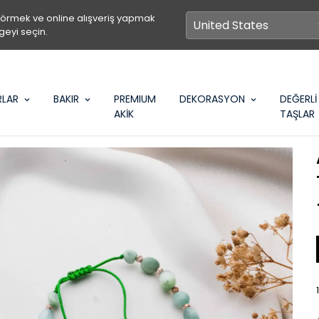
görmek ve online alışveriş yapmak
geyi seçin.
RLAR
BAKIR
PREMIUM
DEKORASYON
DEĞERLİ
AKİK
TAŞLAR