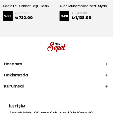
Kadın Lal-Garnet Taşı Bileklik
Allah Muhammed Yazılı Siyah Geçişli Akik Taşı Kolye
₺ 1,463.00
₺ 1,419.00
%
50
%
20
₺ 732.00
₺ 1,138.00
Hesabım
Hakkımızda
Kurumsal
İLETIŞIM