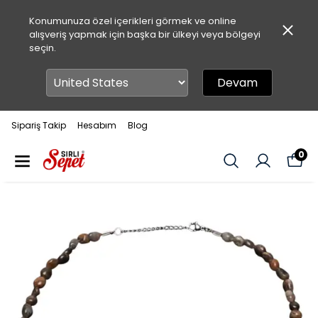
Konumunuza özel içerikleri görmek ve online
alışveriş yapmak için başka bir ülkeyi veya bölgeyi
seçin.
Devam
Sipariş Takip
Hesabım
Blog
0