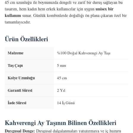
45 cm uzunluğu ile boynunuzda dengeli ve zarif bir duruş sağlayan bu
unisex bir
tasarım, hem kadın hem erkek kullanıcılar için uygun
kullanım
sunar. Günlük kombinlerde doğallığı ön plana çıkaran özel bir
tamamlayıcıdır.
Ürün Özellikleri
Malzeme
%100 Doğal Kahverengi Ay Taşı
Taş Çapı
5 mm
Kolye Uzunluğu
45 cm
Garanti Süresi
2 Yıl
İade Süresi
14 İş Günü
Kahverengi Ay Taşının Bilinen Özellikleri
Duygusal Denge:
Duygusal dalgalanmaları yatıştırmaya ve iç huzuru