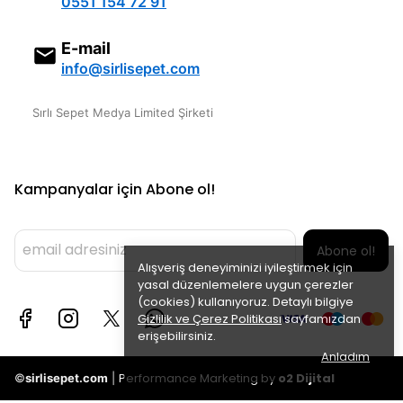
0551 154 72 91
E-mail
info@sirlisepet.com
Sırlı Sepet Medya Limited Şirketi
Kampanyalar için Abone ol!
Abone ol!
Alışveriş deneyiminizi iyileştirmek için
yasal düzenlemelere uygun çerezler
(cookies) kullanıyoruz. Detaylı bilgiye
Gizlilik ve Çerez Politikası
sayfamızdan
erişebilirsiniz.
Anladım
Performance Marketing by
o2 Dijital
©
sirlisepet.com
|