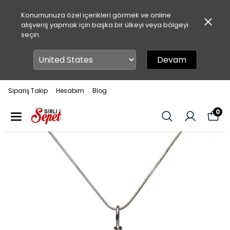
Konumunuza özel içerikleri görmek ve online
alışveriş yapmak için başka bir ülkeyi veya bölgeyi
seçin.
Devam
Sipariş Takip
Hesabım
Blog
0