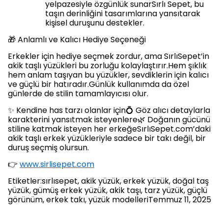
yelpazesiyle özgünlük sunarSırlı Sepet, bu
taşın derinliğini tasarımlarına yansıtarak
kişisel duruşunu destekler.
🎁 Anlamlı ve Kalıcı Hediye Seçeneği
Erkekler için hediye seçmek zordur, ama SırlıSepet’in
akik taşlı yüzükleri bu zorluğu kolaylaştırır.Hem şıklık
hem anlam taşıyan bu yüzükler, sevdiklerin için kalıcı
ve güçlü bir hatıradır.Günlük kullanımda da özel
günlerde de stilin tamamlayıcısı olur.
✨ Kendine has tarzı olanlar için💍 Göz alıcı detaylarla
karakterini yansıtmak isteyenlere🌿 Doğanın gücünü
stiline katmak isteyen her erkeğeSırlıSepet.com’daki
akik taşlı erkek yüzükleriyle sadece bir takı değil, bir
duruş seçmiş olursun.
👉
www.sirlisepet.com
Etiketler:sırlısepet, akik yüzük, erkek yüzük, doğal taş
yüzük, gümüş erkek yüzük, akik taşı, tarz yüzük, güçlü
görünüm, erkek takı, yüzük modelleriTemmuz 11, 2025