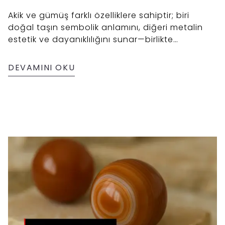
Akik ve gümüş farklı özelliklere sahiptir; biri
doğal taşın sembolik anlamını, diğeri metalin
estetik ve dayanıklılığını sunar—birlikte
kullanıldıklarında dengeli ve tamamlayıcı bir
uyum oluştururlar.
DEVAMINI OKU