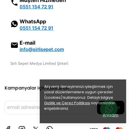
Müşteri Hizmetleri
0551 154 72 91
WhatsApp
0551 154 72 91
E-mail
info@sirlisepet.com
Sırlı Sepet Medya Limited Şirketi
Alışveriş deneyiminizi iyileştirmek için
Kampanyalar için Abone ol!
yasal düzenlemelere uygun çerezler
(cookies) kullanıyoruz. Detaylı bilgiye
Gizlilik ve Çerez Politikası
sayfamızdan
Abone ol!
erişebilirsiniz.
Anladım