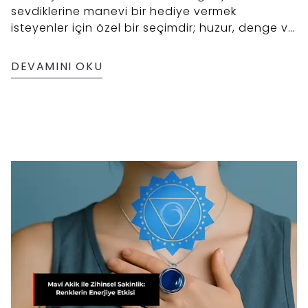
sevdiklerine manevi bir hediye vermek
isteyenler için özel bir seçimdir; huzur, denge ve
koruma dileğini ifade eden anlamlı bir armağan
olarak öne çıkar.
DEVAMINI OKU