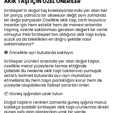
AKİK TAŞI İÇİN ÖZEL ÖNERİLER
SırlıSepet’in doğal taş koleksiyonlarında yer alan her
bir parça, yalnızca bir aksesuar değil; aynı zamanda
bir doğa parçasıdır.Özellikle akik taşı, tarih boyunca
insanlar için hem estetik hem de manevi anlamlar
taşımış, özenle saklanması gereken değerli bir varlık
olmuştur.Peki SırlıSepet’ten aldığınız akik taşlı kolye,
yüzük ya da bileklikleri en doğru şekilde nasıl
saklamalısınız?
🧿 Öncelikle ayrı kutularda saklayın
SırlıSepet ürünleri arasında yer alan doğal taşlar,
özellikle metal yüzeylerle temas ettiğinde
çizilebilir.Bu nedenle akik taşlı takılarınızı yumuşak
astarlı, bölmeli kutularda ayrı ayrı muhafaza
etmelisiniz.Bu hem taşın parlaklığını korur hem de
yüzeyde oluşabilecek fiziksel zararları önler.
📦 Güneş ışığından uzak tutun
Doğal taşların renkleri zamanla güneş ışığına maruz
kaldıkça solabilir.SırlıSepet akik taşlı ürünlerinizi direkt
güneş ışığı alan alanlardan uzak bir yerde