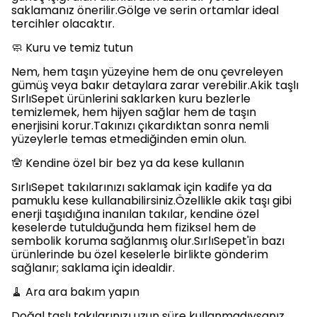
saklamanız önerilir.Gölge ve serin ortamlar ideal
tercihler olacaktır.
🧼 Kuru ve temiz tutun
Nem, hem taşın yüzeyine hem de onu çevreleyen
gümüş veya bakır detaylara zarar verebilir.Akik taşlı
SırlıSepet ürünlerini saklarken kuru bezlerle
temizlemek, hem hijyen sağlar hem de taşın
enerjisini korur.Takınızı çıkardıktan sonra nemli
yüzeylerle temas etmediğinden emin olun.
🪬 Kendine özel bir bez ya da kese kullanın
SırlıSepet takılarınızı saklamak için kadife ya da
pamuklu kese kullanabilirsiniz.Özellikle akik taşı gibi
enerji taşıdığına inanılan takılar, kendine özel
keselerde tutulduğunda hem fiziksel hem de
sembolik koruma sağlanmış olur.SırlıSepet'in bazı
ürünlerinde bu özel keselerle birlikte gönderim
sağlanır; saklama için idealdir.
🧹 Ara ara bakım yapın
Doğal taşlı takılarınızı uzun süre kullanmadıysanız,