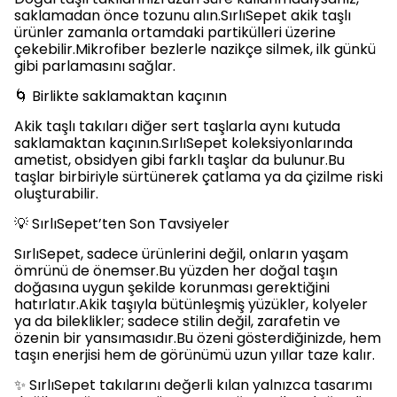
saklamadan önce tozunu alın.SırlıSepet akik taşlı
ürünler zamanla ortamdaki partikülleri üzerine
çekebilir.Mikrofiber bezlerle nazikçe silmek, ilk günkü
gibi parlamasını sağlar.
🌀 Birlikte saklamaktan kaçının
Akik taşlı takıları diğer sert taşlarla aynı kutuda
saklamaktan kaçının.SırlıSepet koleksiyonlarında
ametist, obsidyen gibi farklı taşlar da bulunur.Bu
taşlar birbiriyle sürtünerek çatlama ya da çizilme riski
oluşturabilir.
💡 SırlıSepet’ten Son Tavsiyeler
SırlıSepet, sadece ürünlerini değil, onların yaşam
ömrünü de önemser.Bu yüzden her doğal taşın
doğasına uygun şekilde korunması gerektiğini
hatırlatır.Akik taşıyla bütünleşmiş yüzükler, kolyeler
ya da bileklikler; sadece stilin değil, zarafetin ve
özenin bir yansımasıdır.Bu özeni gösterdiğinizde, hem
taşın enerjisi hem de görünümü uzun yıllar taze kalır.
✨ SırlıSepet takılarını değerli kılan yalnızca tasarımı