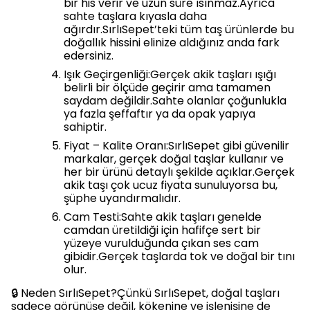
bir his verir ve uzun süre ısınmaz.Ayrıca
sahte taşlara kıyasla daha
ağırdır.SırlıSepet’teki tüm taş ürünlerde bu
doğallık hissini elinize aldığınız anda fark
edersiniz.
Işık Geçirgenliği:Gerçek akik taşları ışığı
belirli bir ölçüde geçirir ama tamamen
saydam değildir.Sahte olanlar çoğunlukla
ya fazla şeffaftır ya da opak yapıya
sahiptir.
Fiyat – Kalite Oranı:SırlıSepet gibi güvenilir
markalar, gerçek doğal taşlar kullanır ve
her bir ürünü detaylı şekilde açıklar.Gerçek
akik taşı çok ucuz fiyata sunuluyorsa bu,
şüphe uyandırmalıdır.
Cam Testi:Sahte akik taşları genelde
camdan üretildiği için hafifçe sert bir
yüzeye vurulduğunda çıkan ses cam
gibidir.Gerçek taşlarda tok ve doğal bir tını
olur.
🔒 Neden SırlıSepet?Çünkü SırlıSepet, doğal taşları
sadece görünüşe değil, kökenine ve işlenişine de