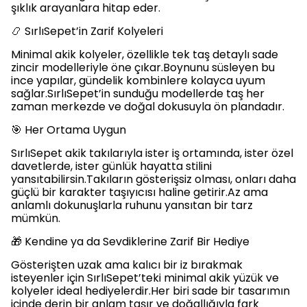
şıklık arayanlara hitap eder.
📿 SırlıSepet’in Zarif Kolyeleri
Minimal akik kolyeler, özellikle tek taş detaylı sade
zincir modelleriyle öne çıkar.Boynunu süsleyen bu
ince yapılar, gündelik kombinlere kolayca uyum
sağlar.SırlıSepet’in sunduğu modellerde taş her
zaman merkezde ve doğal dokusuyla ön plandadır.
🎯 Her Ortama Uygun
SırlıSepet akik takılarıyla ister iş ortamında, ister özel
davetlerde, ister günlük hayatta stilini
yansıtabilirsin.Takıların gösterişsiz olması, onları daha
güçlü bir karakter taşıyıcısı haline getirir.Az ama
anlamlı dokunuşlarla ruhunu yansıtan bir tarz
mümkün.
🎁 Kendine ya da Sevdiklerine Zarif Bir Hediye
Gösterişten uzak ama kalıcı bir iz bırakmak
isteyenler için SırlıSepet’teki minimal akik yüzük ve
kolyeler ideal hediyelerdir.Her biri sade bir tasarımın
içinde derin bir anlam taşır ve doğallığıyla fark