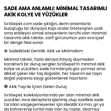
SADE AMA ANLAMLI: MİNİMAL TASARIMLI
AKİK KOLYE VE YÜZÜKLER
SırlıSepet.com sade şıklığın, derin anlamlarla
buluştuğu bir dünyaya kapı aralar.Gösterişten uzak
ama etkileyici olmak isteyenlerin tercihi olan minimal
tasarımlı akik takılar, zarif görünümün yanı sıra içsel
bir denge hissi sunar.
💎 Sadelikteki Derinlik: Akik ve Minimalizm
Minimal takılar, fazla detaya ihtiyaç duymadan
karakterli bir duruş sergiler.SırlıSepet’in minimal akik
kolye ve yüzükleri, sade formlarıyla göz yormaz ama
dikkat çeker.Her taş doğaldır, her tasarım ise taşın
doğal yapısına saygı gösterilerek hazırlanır.
🧿 Akik Taşı ile İçten Gelen Duruş
SırlıSepet koleksiyonlarında yer alan minimal akik
yüzükler, ince detaylarla işlenmiş olup özellikle sade
tarzdan vazgeçemeyenler için idealdir.Kırmızı, gri ya
da kahverengi tonlarında olan bu taşlar, abartısız