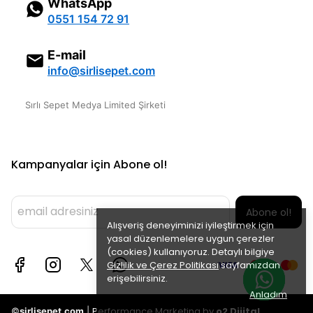
WhatsApp
0551 154 72 91
E-mail
info@sirlisepet.com
Sırlı Sepet Medya Limited Şirketi
Kampanyalar için Abone ol!
Abone ol!
Alışveriş deneyiminizi iyileştirmek için
yasal düzenlemelere uygun çerezler
(cookies) kullanıyoruz. Detaylı bilgiye
Gizlilik ve Çerez Politikası
sayfamızdan
erişebilirsiniz.
Anladım
Performance Marketing by
o2 Dijital
©
sirlisepet.com
|