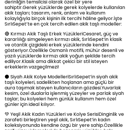
derinliğin temsilcisi olarak özel bir yere
sahiptir.Gerek yüzüklerde gerek kolyelerde kullanılan
akik taşları; tasarım, renk, anlam ve kullanım
kolaylığıyla birçok kişinin ilk tercihi hâline geliyor.İşte
SırlıSepet’te en çok tercih edilen akik taşlı modeller:
🔴 Kırmızı Akik Taşlı Erkek YüzükleriCesaret, güç ve
kararlılığı simgeleyen kırmızı akik, SırlıSepet’in klasik
ve otantik çizgideki erkek yüzüklerinde kendini
gösteriyor.Özellikle Osmanlı motifli, mühür desenli ve
yazılı yüzüklerde kırmızı akik yoğun şekilde tercih
ediliyor.Klasik ama dikkat çekici bir stil isteyen
erkeklerin vazgeçilmezi!
⚫ Siyah Akik Kolye ModelleriSırlıSepet’in siyah akik
taşlı kolyeleri, sadelikten hoşlanan ama güçlü bir
aura taşımak isteyen kullanıcıların gözdesi.Yuvarlak
kesim, özel dualarla işlenmiş yüzeyler ve parlak siyah
taşlar; bu kolyeleri hem günlük kullanım hem özel
günler için ideal kılıyor.
💚 Yeşil Akik Kadın Yüzükleri ve Kolye SerisiDinginlik ve
zarafeti birleştiren yeşil akik, SırlıSepet’in kadın
koleksiyonunda kendine özgü bir yere sahip.Özellikle