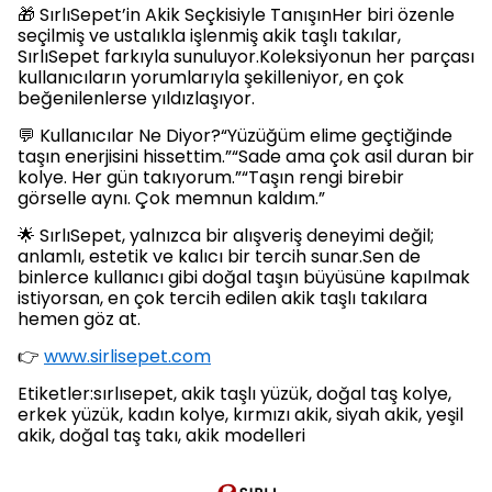
🎁 SırlıSepet’in Akik Seçkisiyle TanışınHer biri özenle
seçilmiş ve ustalıkla işlenmiş akik taşlı takılar,
SırlıSepet farkıyla sunuluyor.Koleksiyonun her parçası
kullanıcıların yorumlarıyla şekilleniyor, en çok
beğenilenlerse yıldızlaşıyor.
💬 Kullanıcılar Ne Diyor?“Yüzüğüm elime geçtiğinde
taşın enerjisini hissettim.”“Sade ama çok asil duran bir
kolye. Her gün takıyorum.”“Taşın rengi birebir
görselle aynı. Çok memnun kaldım.”
🌟 SırlıSepet, yalnızca bir alışveriş deneyimi değil;
anlamlı, estetik ve kalıcı bir tercih sunar.Sen de
binlerce kullanıcı gibi doğal taşın büyüsüne kapılmak
istiyorsan, en çok tercih edilen akik taşlı takılara
hemen göz at.
👉
www.sirlisepet.com
Etiketler:sırlısepet, akik taşlı yüzük, doğal taş kolye,
erkek yüzük, kadın kolye, kırmızı akik, siyah akik, yeşil
akik, doğal taş takı, akik modelleri