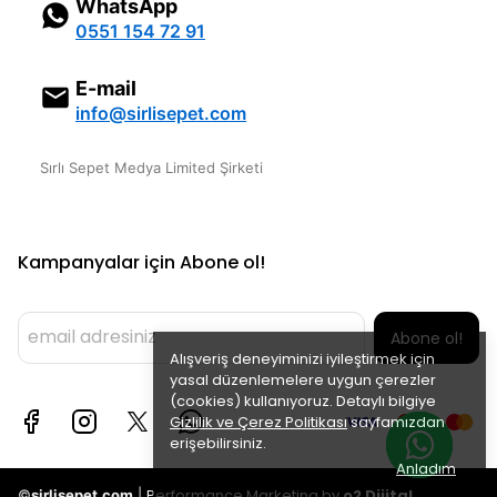
WhatsApp
0551 154 72 91
E-mail
info@sirlisepet.com
Sırlı Sepet Medya Limited Şirketi
Kampanyalar için Abone ol!
Abone ol!
Alışveriş deneyiminizi iyileştirmek için
yasal düzenlemelere uygun çerezler
(cookies) kullanıyoruz. Detaylı bilgiye
Gizlilik ve Çerez Politikası
sayfamızdan
erişebilirsiniz.
Anladım
Performance Marketing by
o2 Dijital
©
sirlisepet.com
|