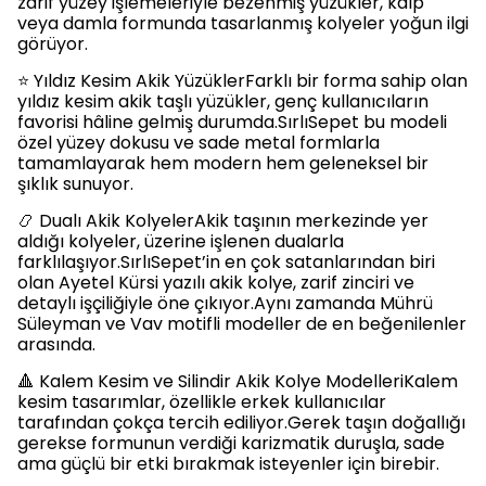
zarif yüzey işlemeleriyle bezenmiş yüzükler, kalp
veya damla formunda tasarlanmış kolyeler yoğun ilgi
görüyor.
⭐ Yıldız Kesim Akik YüzüklerFarklı bir forma sahip olan
yıldız kesim akik taşlı yüzükler, genç kullanıcıların
favorisi hâline gelmiş durumda.SırlıSepet bu modeli
özel yüzey dokusu ve sade metal formlarla
tamamlayarak hem modern hem geleneksel bir
şıklık sunuyor.
📿 Dualı Akik KolyelerAkik taşının merkezinde yer
aldığı kolyeler, üzerine işlenen dualarla
farklılaşıyor.SırlıSepet’in en çok satanlarından biri
olan Ayetel Kürsi yazılı akik kolye, zarif zinciri ve
detaylı işçiliğiyle öne çıkıyor.Aynı zamanda Mührü
Süleyman ve Vav motifli modeller de en beğenilenler
arasında.
🔺 Kalem Kesim ve Silindir Akik Kolye ModelleriKalem
kesim tasarımlar, özellikle erkek kullanıcılar
tarafından çokça tercih ediliyor.Gerek taşın doğallığı
gerekse formunun verdiği karizmatik duruşla, sade
ama güçlü bir etki bırakmak isteyenler için birebir.