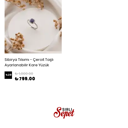
Sibirya Tılsımı - Çeroit Taşlı
Ayarlanabilir Kare Yüzük
₺ 1,000.00
%
20
₺ 799.00