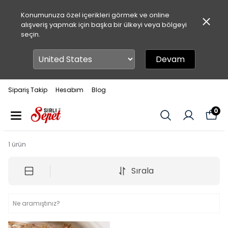
Konumunuza özel içerikleri görmek ve online
alışveriş yapmak için başka bir ülkeyi veya bölgeyi
seçin.
Devam
Sipariş Takip
Hesabım
Blog
0
1
ürün
Sırala