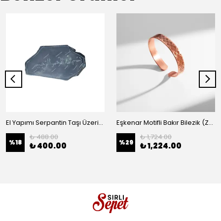
El Yapımı Serpantin Taşı Üzerine Arapça "Bismillahirrahmanirrahim" Yazılı Magnet
Eşkenar Motifli Bakır Bilezik (Zeolit Taşı)
₺ 488.00
₺ 1,724.00
%
18
%
29
₺ 400.00
₺ 1,224.00