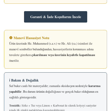
Garanti & İade Koşullarını İncele
🛑 Manevî Hassasiyet Notu
Ürün üzerinde Hz. Muhammed (s.a.v.) ve Hz. Ali (r.a.) isimleri ile
manevî semboller bulunduğundan, hassasiyetlerin korunması adına
tuvalete girerken
çıkarılması veya üzerinin kıyafetle kapatılması
önerilir.
ℹ️ Bakım & Doğallık
Saf bakır canlı bir materyaldir; zamanla oksidasyon nedeniyle
kararma
yapabilir
. Bu durum ürünün doğallığının ve gerçek bakır olduğunun en
sağlıklı göstergesidir.
Temizlik:
Sirke + Tuz veya Limon + Karbonat ile silerek kolyeyi saniyeler
içinde ilk günkü parlaklığına kavuşturabilirsiniz.