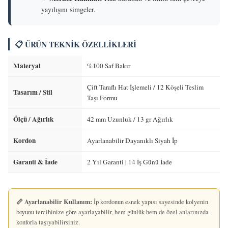
yayılışını simgeler.
📋 ÜRÜN TEKNIK ÖZELLIKLERI
Materyal
%100 Saf Bakır
Çift Taraflı Hat İşlemeli / 12 Köşeli Teslim
Tasarım / Stil
Taşı Formu
Ölçü / Ağırlık
42 mm Uzunluk / 13 gr Ağırlık
Kordon
Ayarlanabilir Dayanıklı Siyah İp
Garanti & İade
2 Yıl Garanti | 14 İş Günü İade
📏 Ayarlanabilir Kullanım:
İp kordonun esnek yapısı sayesinde kolyenin
boyunu tercihinize göre ayarlayabilir, hem günlük hem de özel anlarınızda
konforla taşıyabilirsiniz.