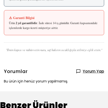
⚠️ Garanti Bilgisi
Ürün
2 yıl garantilidir
. İade süresi 14 iş günüdür. Garanti kapsamındaki
işlemlerde kargo ücreti müşteriye aittir.
"İlmin kapısı ve nübüvvetin nuru, saf bakırın sıcaklığıyla stilinize eşlik etsin."
Yorumlar
Yorum Yap
Bu ürün için henüz yorum yapılmamış.
Benzer Ürünler