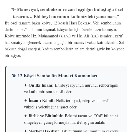
"✨ Maneviyat, sembolizm ve zarif işçiliğin buluştuğu özel
tasarım… Ehlibeyt nurunun kalbinizdeki yansıması."
Bu özel tasarım bakır kolye, 12 köşeli Hacı Bektaş-ı Veli sembolünün
derin manevî anlamını taşımak isteyenler için özenle hazırlanmıştır.
Kolye üzerinde Hz. Muhammed (s.a.v.) ve Hz. Ali (r.a.) isimleri, zarif
hat sanatıyla işlenerek tasarıma güçlü bir manevi vakar katmaktadır. Saf
bakırın doğal enerjisi, kadim sembollerin anlam derinliğiyle bu kolyede
birleşiyor.
💫 12 Köşeli Sembolün Manevî Katmanları
On İki İmam:
✦
Ehlibeyt soyunun nurunu, rehberliğini
ve kutlu mirasını temsil eder.
İnsan-ı Kâmil:
✦
Nefis terbiyesi, edep ve manevî
yükseliş yolculuğuna işaret eder.
Birlik ve Bütünlük:
✦
Bektaşi tacını ve "Yol" bilincini
simgeleyen güneş formuyla marifet ışığını anlatır.
Merkez Hakikat:
✦
Hak nurunun ve ilmin tüm çevreye