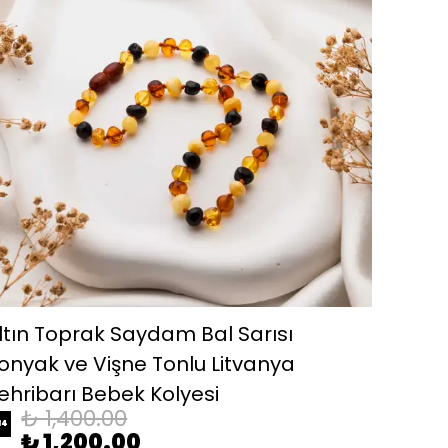
ltın Toprak Saydam Bal Sarısı
onyak ve Vişne Tonlu Litvanya
ehribarı Bebek Kolyesi
₺ 1,400.00
14
₺ 1,200.00