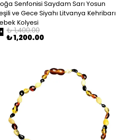
oğa Senfonisi Saydam Sarı Yosun
eşili ve Gece Siyahı Litvanya Kehribarı
ebek Kolyesi
₺ 1,400.00
14
₺ 1,200.00