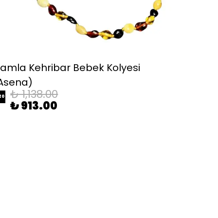
amla Kehribar Bebek Kolyesi
Asena)
₺ 1,138.00
20
₺ 913.00