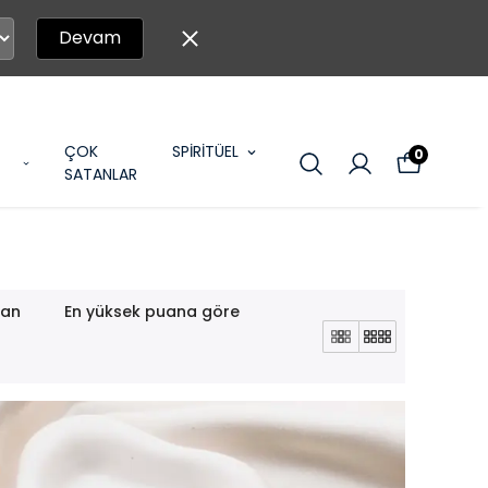
Devam
ÇOK
SPİRİTÜEL
0
SATANLAR
lan
En yüksek puana göre