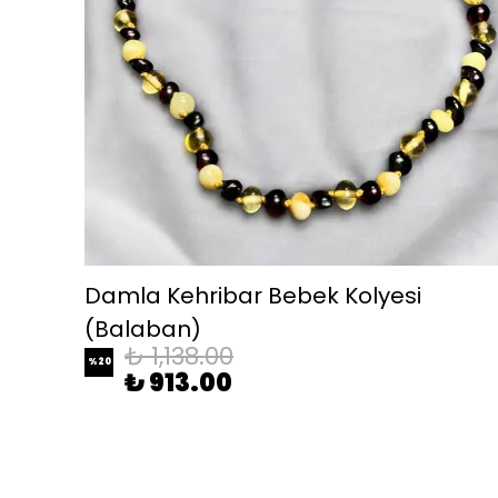
Damla Kehribar Bebek Kolyesi
(Balaban)
₺ 1,138.00
%
20
₺ 913.00