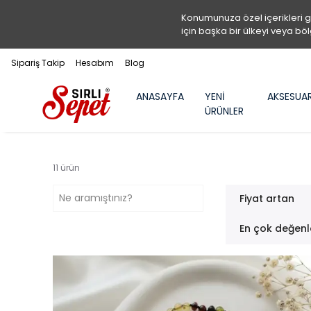
Konumunuza özel içerikleri 
için başka bir ülkeyi veya böl
Sipariş Takip
Hesabım
Blog
ANASAYFA
YENİ
AKSESUA
ÜRÜNLER
11
ürün
Fiyat artan
En çok değenl