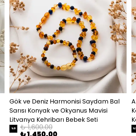
Gök ve Deniz Harmonisi Saydam Bal
A
Sarısı Konyak ve Okyanus Mavisi
K
Litvanya Kehribarı Bebek Seti
K
₺ 1,600.00
%
9
%
₺ 1,450.00