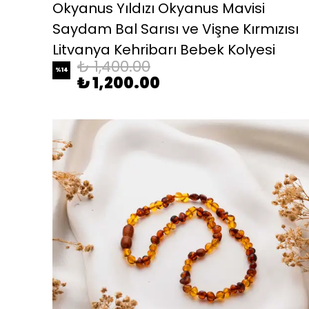
Okyanus Yıldızı Okyanus Mavisi
Saydam Bal Sarısı ve Vişne Kırmızısı
Litvanya Kehribarı Bebek Kolyesi
₺ 1,400.00
%
14
₺ 1,200.00