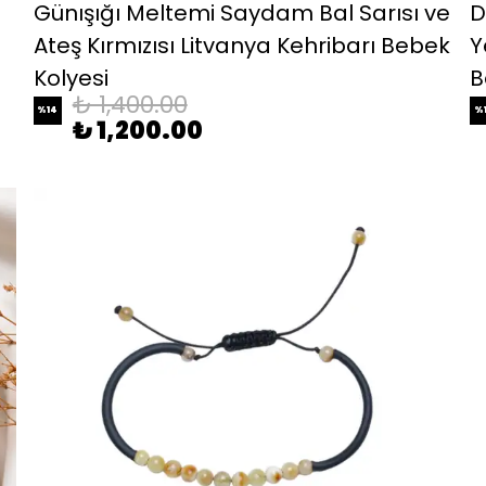
Günışığı Meltemi Saydam Bal Sarısı ve
D
Ateş Kırmızısı Litvanya Kehribarı Bebek
Y
Kolyesi
B
₺ 1,400.00
%
14
%
₺ 1,200.00