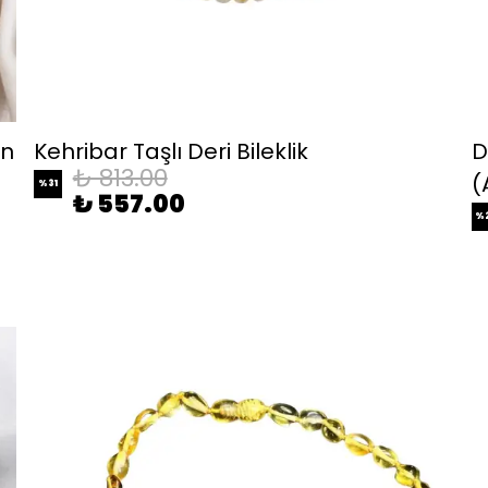
in
Kehribar Taşlı Deri Bileklik
D
₺ 813.00
(
%
31
₺ 557.00
%