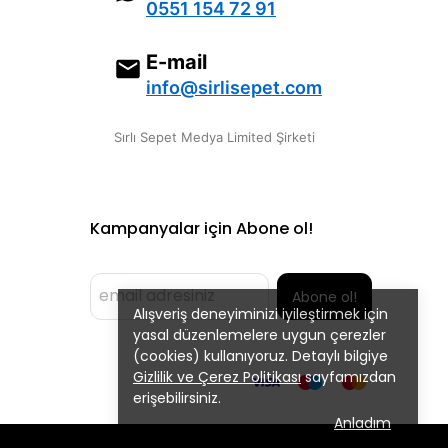
0551 154 72 91
E-mail
info@sirlisepet.com
Sırlı Sepet Medya Limited Şirketi
Kampanyalar için Abone ol!
Abone ol!
Alışveriş deneyiminizi iyileştirmek için
yasal düzenlemelere uygun çerezler
(cookies) kullanıyoruz. Detaylı bilgiye
Gizlilik ve Çerez Politikası
sayfamızdan
erişebilirsiniz.
Anladım