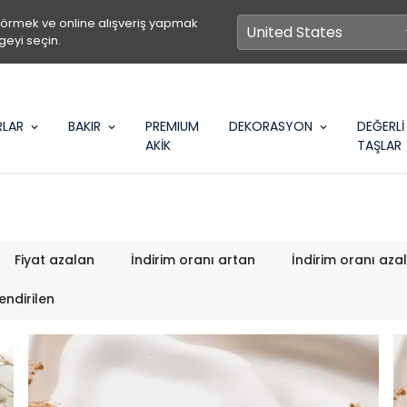
görmek ve online alışveriş yapmak
geyi seçin.
RLAR
BAKIR
PREMIUM
DEKORASYON
DEĞERLİ
AKİK
TAŞLAR
Fiyat azalan
İndirim oranı artan
İndirim oranı aza
endirilen