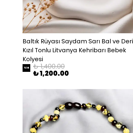
Baltık Rüyası Saydam Sarı Bal ve Der
Kızıl Tonlu Litvanya Kehribarı Bebek
Kolyesi
₺ 1,400.00
%
14
₺ 1,200.00