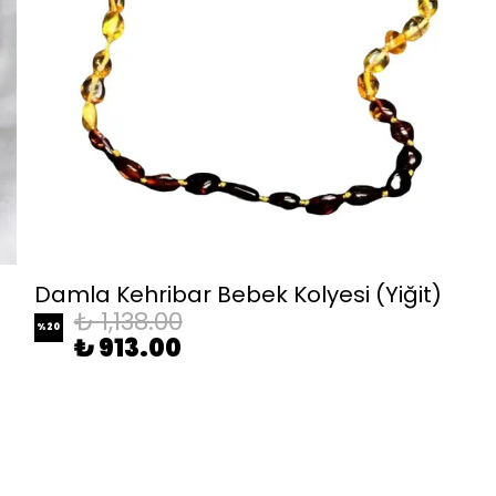
Damla Kehribar Bebek Kolyesi (Yiğit)
₺ 1,138.00
%
20
₺ 913.00