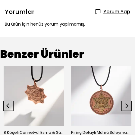
Yorumlar
Yorum Yap
Bu ürün için henüz yorum yapılmamış.
Benzer Ürünler
8 Köşeli Cennet-ül Esma & Süleyman Mührü Bakır Kolye
Pirinç Detaylı Mührü Süleyman ve Cennetül Esma İşlemeli Yuvarlak Bakır Kolye