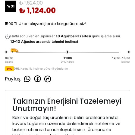
₺ 1,624.00
%
31
₺ 1,124.00
1500 TL Üzeri alışverişlerde kargo ücretsiz!
Hafta sonu verilen siparişler
10 Ağustos Pazartesi
günü işleme alınır.
12–13 Ağustos arasında tahmini teslimat
DHL
09/08
11/08
12/08–13/08
Sipariş
DHL Kargo
Teslimat
DHL Kargo ile hızlı ve güvenli gönderim
DHL
Paylaş
:
Takınızın Enerjisini Tazelemeyi
Unutmayın!
Bakır ve doğal taş ürünlerinizi belirli aralıklarla kristal
kuvars taşlarının üzerinde dinlendirerek nötrleme ve
bakım rutininizi tamamlayabilirsiniz. Ürününüzle