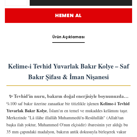
HEMEN AL
Ürün Açıklaması
Kelime-i Tevhid Yuvarlak Bakır Kolye – Saf
Bakır Şifası & İman Nişanesi
✨ Tevhid'in nuru, bakırın doğal enerjisiyle boynunuzda…
Kelime-i Tevhid
%100 saf bakır üzerine zanaatkar bir titizlikle işlenen
Yuvarlak Bakır Kolye
, İslam'ın en temel ve mukaddes kelâmını taşır.
Merkezinde "Lâ ilâhe illallâh Muhammedü'n-Resûlullâh" (Allah'tan
başka ilah yoktur, Muhammed O'nun elçisidir) ibaresinin yer aldığı bu
35 mm çapındaki madalyon, bakırın antik dokusuyla birleşerek vakur