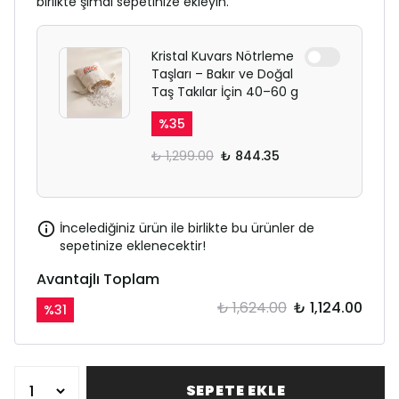
birlikte şimdi sepetinize ekleyin.
Kristal Kuvars Nötrleme
Taşları – Bakır ve Doğal
Taş Takılar İçin 40–60 g
%
35
₺ 1,299.00
₺ 844.35
İncelediğiniz ürün ile birlikte bu ürünler de
sepetinize eklenecektir!
Avantajlı Toplam
₺ 1,624.00
₺ 1,124.00
%
31
SEPETE EKLE