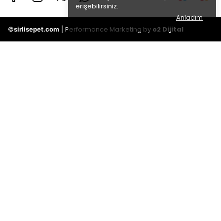
erişebilirsiniz.
Anladım
Performance Marketing by
o2 Dijital
©
sirlisepet.com
|
Taksitli
Oran
fiyatlar
2
1172.79 TL
Taksit
3
1196.00 TL
Taksit
4
1196.00 TL
Taksit
5
1196.00 TL
Taksit
6
1196.00 TL