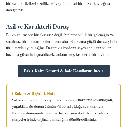
birleşen bu fiziksel özellik, kolyeyi bütünsel bir huzur kaynağına
dönüştürür.
Asil ve Karakterli Duruş
Bu kolye, sadece bir aksesuar değil, binlerce yıllık bir geleneğin ve
sarsılmaz bir inancın modern formudur. Sade ama güçlü duruşuyla her
türlü tarzla uyum sağlar. Dayanıklı kordonu sayesinde uzun yıllar
boyunca güvenle taşınabilecek, anlamı ve şifası derin bir takıdır.
Bakır Kolye Garanti & İade Koşullarını İncele
ℹ️ Bakım & Doğallık Notu
kararma (oksidasyon)
Saf bakır doğal bir materyaldir ve zamanla
yapabilir.
Bu durum ürünün %100 saf olduğunun kanıtıdır.
Kararma durumunda limon ve tuz karışımıyla kolyenizi silerek
saniyeler içinde orijinal parlaklığına döndürebilirsiniz.