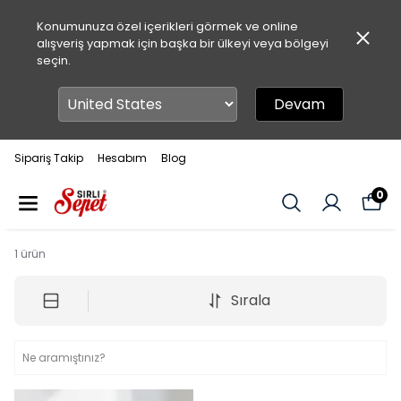
Konumunuza özel içerikleri görmek ve online
alışveriş yapmak için başka bir ülkeyi veya bölgeyi
seçin.
Devam
Sipariş Takip
Hesabım
Blog
0
1
ürün
Sırala