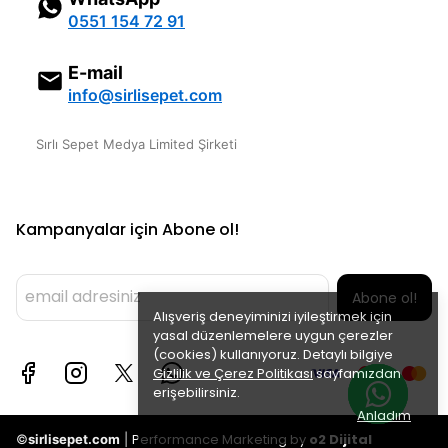
0551 154 72 91
E-mail
info@sirlisepet.com
Sırlı Sepet Medya Limited Şirketi
Kampanyalar için Abone ol!
Abone ol!
Alışveriş deneyiminizi iyileştirmek için
yasal düzenlemelere uygun çerezler
(cookies) kullanıyoruz. Detaylı bilgiye
Gizlilik ve Çerez Politikası
sayfamızdan
erişebilirsiniz.
Anladım
Performance Marketing by
o2 Dijital
©
sirlisepet.com
|