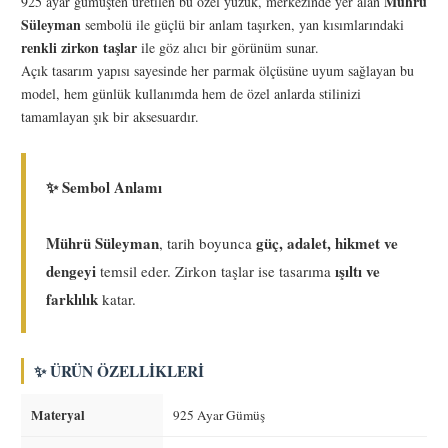
Mührü
925 ayar gümüşten üretilen bu özel yüzük, merkezinde yer alan
Süleyman
sembolü ile güçlü bir anlam taşırken, yan kısımlarındaki
renkli zirkon taşlar
ile göz alıcı bir görünüm sunar.
Açık tasarım yapısı sayesinde her parmak ölçüsüne uyum sağlayan bu
model, hem günlük kullanımda hem de özel anlarda stilinizi
tamamlayan şık bir aksesuardır.
✨ Sembol Anlamı
Mührü Süleyman
güç, adalet, hikmet ve
, tarih boyunca
dengeyi
ışıltı ve
temsil eder. Zirkon taşlar ise tasarıma
farklılık
katar.
✨ ÜRÜN ÖZELLIKLERI
Materyal
925 Ayar Gümüş