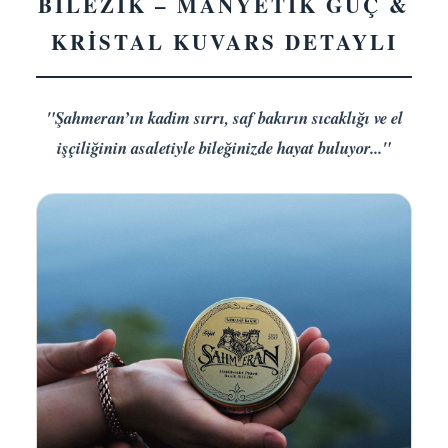
BİLEZİK – MANYETİK GÜÇ &
KRİSTAL KUVARS DETAYLI
"Şahmeran’ın kadim sırrı, saf bakırın sıcaklığı ve el
işçiliğinin asaletiyle bileğinizde hayat buluyor..."