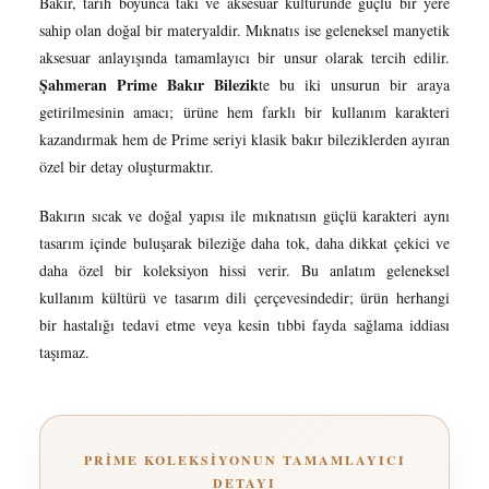
Bakır, tarih boyunca takı ve aksesuar kültüründe güçlü bir yere
sahip olan doğal bir materyaldir. Mıknatıs ise geleneksel manyetik
aksesuar anlayışında tamamlayıcı bir unsur olarak tercih edilir.
Şahmeran Prime Bakır Bilezik
te bu iki unsurun bir araya
getirilmesinin amacı; ürüne hem farklı bir kullanım karakteri
kazandırmak hem de Prime seriyi klasik bakır bileziklerden ayıran
özel bir detay oluşturmaktır.
Bakırın sıcak ve doğal yapısı ile mıknatısın güçlü karakteri aynı
tasarım içinde buluşarak bileziğe daha tok, daha dikkat çekici ve
daha özel bir koleksiyon hissi verir. Bu anlatım geleneksel
kullanım kültürü ve tasarım dili çerçevesindedir; ürün herhangi
bir hastalığı tedavi etme veya kesin tıbbi fayda sağlama iddiası
taşımaz.
PRIME KOLEKSIYONUN TAMAMLAYICI
DETAYI