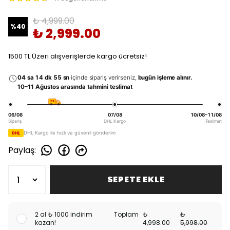
₺ 4,999.00
%
40
₺ 2,999.00
1500 TL Üzeri alışverişlerde kargo ücretsiz!
04 sa 14 dk 53 sn
içinde sipariş verirseniz,
bugün işleme alınır.
10–11 Ağustos arasında tahmini teslimat
DHL
06/08
07/08
10/08–11/08
Sipariş
DHL Kargo
Teslimat
DHL Kargo ile hızlı ve güvenli gönderim
DHL
Paylaş
:
SEPETE EKLE
2 al ₺ 1000 indirim
Toplam
₺
₺
kazan!
4,998.00
5,998.00