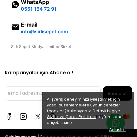
WhatsApp
0551 154 72 91
E-mail
info@sirlisepet.com
Sırlı Sepet Medya Limited Şirketi
Kampanyalar için Abone ol!
Abone ol!
Alışveriş deneyiminizi iyileştirmek için
yasal düzenlemelere uygun çerezler
(cookies) kullanıyoruz. Detaylı bilgiye
Gizlilik ve Çerez Politikası
sayfamızdan
erişebilirsiniz.
Anladım
Performance Marketing by
o2 Dijital
©
sirlisepet.com
|