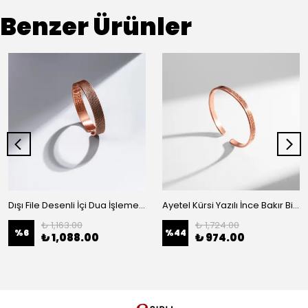
Benzer Ürünler
Dışı File Desenli İçi Dua İşlemeli Bakır Bilezik
Ayetel Kürsi Yazılı İnce Bakır Bilezik
₺ 1,163.00
₺ 1,724.00
%
6
%
44
₺ 1,088.00
₺ 974.00