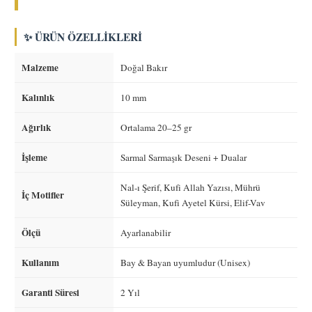
✨ ÜRÜN ÖZELLIKLERI
Malzeme
Doğal Bakır
Kalınlık
10 mm
Ağırlık
Ortalama 20–25 gr
İşleme
Sarmal Sarmaşık Deseni + Dualar
Nal-ı Şerif, Kufi Allah Yazısı, Mührü
İç Motifler
Süleyman, Kufi Ayetel Kürsi, Elif-Vav
Ölçü
Ayarlanabilir
Kullanım
Bay & Bayan uyumludur (Unisex)
Garanti Süresi
2 Yıl