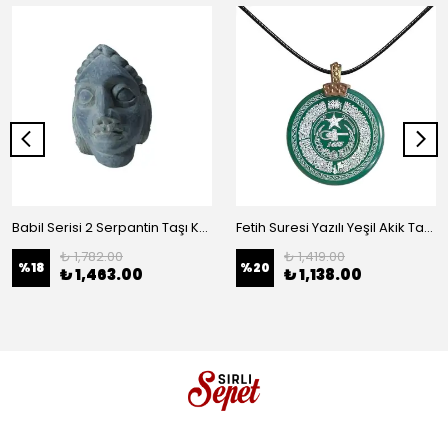
Babil Serisi 2 Serpantin Taşı Kafa Büstü (El İşçiliği)
Fetih Suresi Yazılı Yeşil Akik Taşı Kolye
₺ 1,782.00
₺ 1,419.00
%
18
%
20
₺ 1,463.00
₺ 1,138.00