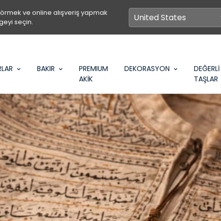
görmek ve online alışveriş yapmak
geyi seçin.
RLAR
BAKIR
PREMIUM
DEKORASYON
DEĞERLİ
AKİK
TAŞLAR