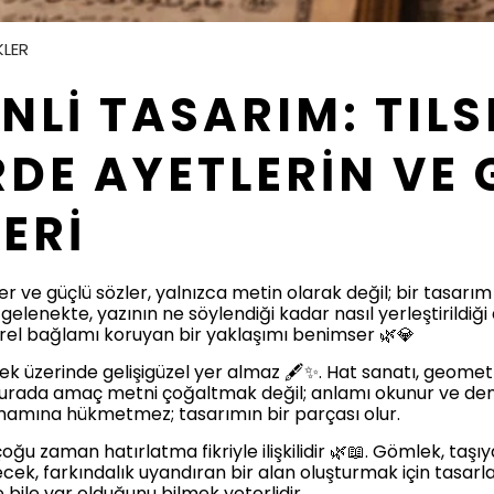
KLER
NLİ TASARIM: TILS
DE AYETLERİN VE 
ERİ
 ve güçlü sözler, yalnızca metin olarak değil; bir tasarım di
nekte, yazının ne söylendiği kadar nasıl yerleştirildiği d
türel bağlamı koruyan bir yaklaşımı benimser 🌿💎
ek üzerinde gelişigüzel yer almaz 🖋️✨. Hat sanatı, geome
 burada amaç metni çoğaltmak değil; anlamı okunur ve de
mamına hükmetmez; tasarımın bir parçası olur.
oğu zaman hatırlatma fikriyle ilişkilidir 🌿📖. Gömlek, taşı
cek, farkındalık uyandıran bir alan oluşturmak için tasarla
bile var olduğunu bilmek yeterlidir.