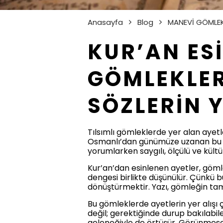
Anasayfa
Blog
MANEVİ GÖMLE
KUR’AN ESİ
GÖMLEKLER
SÖZLERİN Y
Tılsımlı gömleklerde yer alan ayetler
Osmanlı’dan günümüze uzanan bu gele
yorumlarken saygılı, ölçülü ve kül
Kur’an’dan esinlenen ayetler, göml
dengesi birlikte düşünülür. Çünkü
dönüştürmektir. Yazı, gömleğin ta
Bu gömleklerde ayetlerin yer alışı ç
değil; gerektiğinde durup bakılabile
geleneğiyle de örtüşür. Görünmese 