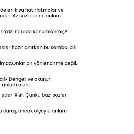
adeler, kısa hatırlatmalar ve
çüdür. Az sözle derin anlam
 🧠✨Yazı nerede konumlanmış?
lekler hazırlanırken bu sembol dili
ılmaz.Onlar bir yönlendirme değil,
dili• Dengeli ve okunur
r anlam alanı
h eder 💎🌿. Çünkü bazı sözler
 bu duruş, ancak ölçüyle anlam