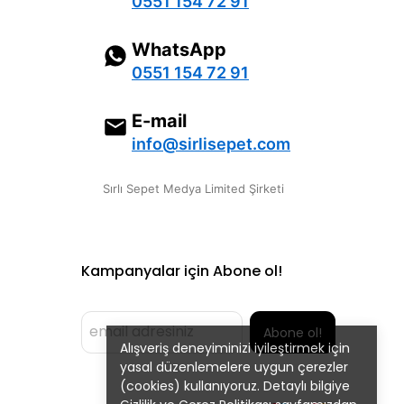
0551 154 72 91
WhatsApp
0551 154 72 91
E-mail
info@sirlisepet.com
Sırlı Sepet Medya Limited Şirketi
Kampanyalar için Abone ol!
Abone ol!
Alışveriş deneyiminizi iyileştirmek için
yasal düzenlemelere uygun çerezler
(cookies) kullanıyoruz. Detaylı bilgiye