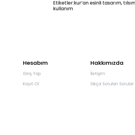
Etiketler:kur’an esinli tasarım, tılsı
kullanım
Hesabım
Hakkımızda
Giriş Yap
İletişim
Kayıt Ol
Sıkça Sorulan Sorular