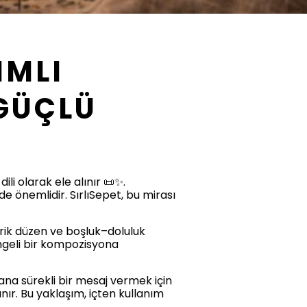
IMLI
GÜÇLÜ
li olarak ele alınır 📜✨.
e önemlidir. SırlıSepet, bu mirası
trik düzen ve boşluk–doluluk
ngeli bir kompozisyona
yana sürekli bir mesaj vermek için
nır. Bu yaklaşım, içten kullanım