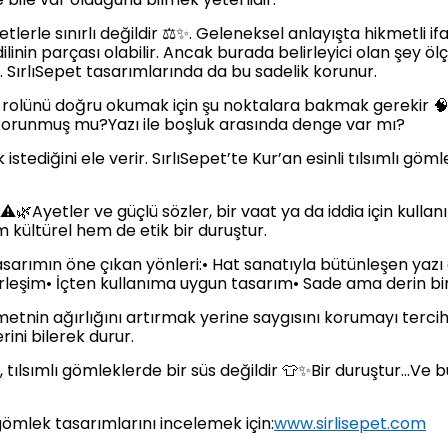
tlerle sınırlı değildir ⚖️✨. Geleneksel anlayışta hikmetli if
linin parçası olabilir. Ancak burada belirleyici olan şey öl
 SırlıSepet tasarımlarında da bu sadelik korunur.
i rolünü doğru okumak için şu noktalara bakmak gerekir
korunmuş mu?Yazı ile boşluk arasında denge var mı?
stediğini ele verir. SırlıSepet’te Kur’an esinli tılsımlı göm
️🌿Ayetler ve güçlü sözler, bir vaat ya da iddia için kullan
m kültürel hem de etik bir duruştur.
asarımın öne çıkan yönleri:• Hat sanatıyla bütünleşen yazı 
leşim• İçten kullanıma uygun tasarım• Sade ama derin bi
metnin ağırlığını artırmak yerine saygısını korumayı terci
ini bilerek durur.
r, tılsımlı gömleklerde bir süs değildir 👕✨Bir duruştur…Ve
ı gömlek tasarımlarını incelemek için:
www.sirlisepet.com