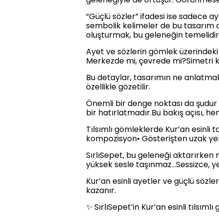
“Güçlü sözler” ifadesi ise sadece aye
sembolik kelimeler de bu tasarım di
oluşturmak, bu geleneğin temelidir.
Ayet ve sözlerin gömlek üzerindek
Merkezde mi, çevrede mi?Simetri 
Bu detaylar, tasarımın ne anlatmak i
özellikle gözetilir.
Önemli bir denge noktası da şudur ⚠
bir hatırlatmadır.Bu bakış açısı, he
Tılsımlı gömleklerde Kur’an esinli t
kompozisyon• Gösterişten uzak yer
SırlıSepet, bu geleneği aktarırken 
yüksek sesle taşınmaz…Sessizce, yer
Kur’an esinli ayetler ve güçlü sözle
kazanır.
✨ SırlıSepet’in Kur’an esinli tılsıml